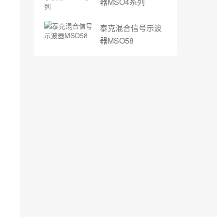
器MSO4系列
泰克混合信号示波
器MSO58