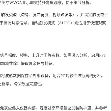
8.5英寸WVGA显示屏支持多角度观察，便于细节分析。
2）、触发类型（边缘、脉冲宽度、视频触发等），并设定触发电平
用于捕捉瞬态信号，自动触发模式（AUTO）则适用于快速观察
取信号幅度、频率、上升时间等参数。如需深入分析，启用FFT
如加减乘除）提取复杂信号特征。
网接口将波形数据保存至外部设备，配合PC端软件进行离线分析。
形/s更新率，确保数据完整性。
，避免灰尘侵入仪器内部。湿度过高环境建议加装防护罩，并参考