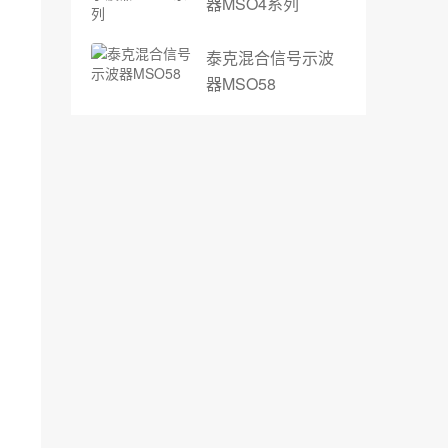
器MSO4系列
泰克混合信号示波
器MSO58