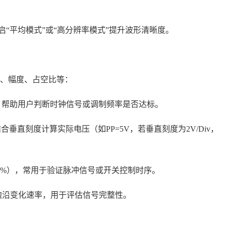
启“平均模式”或“高分辨率模式”提升波形清晰度。
、幅度、占空比等：
），帮助用户判断时钟信号或调制频率是否达标。
垂直刻度计算实际电压（如PP=5V，若垂直刻度为2V/Div，
0%），常用于验证脉冲信号或开关控制时序。
边沿变化速率，用于评估信号完整性。