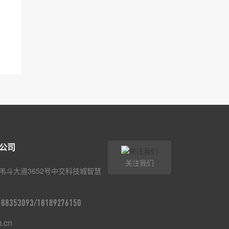
公司
关注我们
韦斗大道3652号中交科技城智慧
9-88353093/18189276150
m.cn