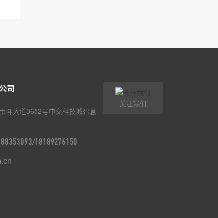
公司
关注我们
韦斗大道3652号中交科技城智慧
9-88353093/18189276150
m.cn