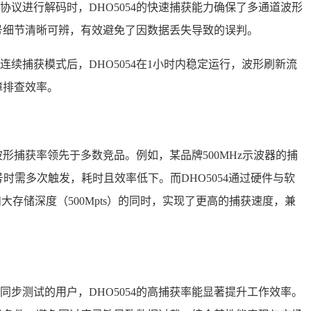
通信协议进行解码时，DHO5054的快速捕获能力确保了多通道波形
信号细节清晰可辨，有效避免了因数据丢失导致的误判。
连续捕获模式后，DHO5054在1小时内稳定运行，波形刷新流
障排查效率。
波形捕获率领先于多数竞品。例如，某品牌500MHz示波器的捕
常信号时需多次触发，耗时且效率低下。而DHO5054通过硬件与软
和大存储深度（500Mpts）的同时，实现了更高的捕获速度，兼
步测试的用户，DHO5054的高捕获率能显著提升工作效率。