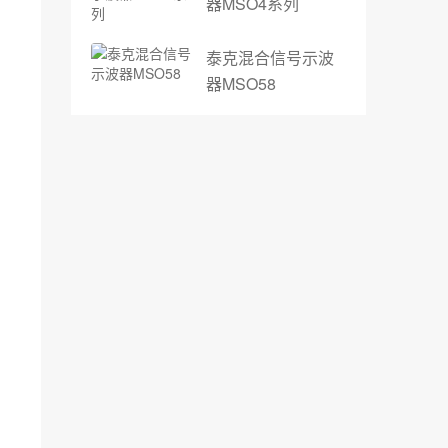
器MSO4系列
泰克混合信号示波
器MSO58