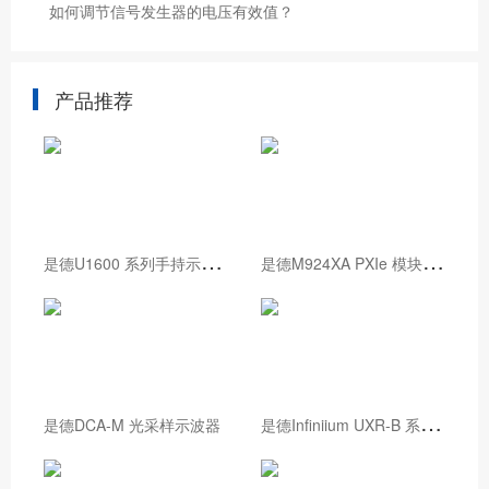
如何调节信号发生器的电压有效值？
产品推荐
是
德U1600 系列手持示波器
是
德M924XA PXIe 模块化示波器
是
德Infiniium UXR-B 系列示波器
是德DCA-M 光采样示波器