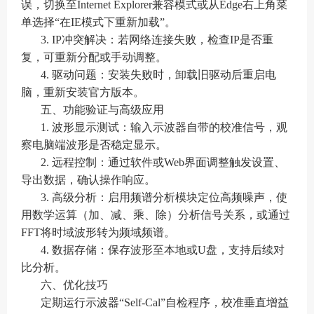
误，切换至Internet Explorer兼容模式或从Edge右上角菜
单选择“在IE模式下重新加载”。
3. IP冲突解决：若网络连接失败，检查IP是否重
复，可重新分配或手动调整。
4. 驱动问题：安装失败时，卸载旧驱动后重启电
脑，重新安装官方版本。
五、功能验证与高级应用
1. 波形显示测试：输入示波器自带的校准信号，观
察电脑端波形是否稳定显示。
2. 远程控制：通过软件或Web界面调整触发设置、
导出数据，确认操作响应。
3. 高级分析：启用频谱分析模块定位高频噪声，使
用数学运算（加、减、乘、除）分析信号关系，或通过
FFT将时域波形转为频域频谱。
4. 数据存储：保存波形至本地或U盘，支持后续对
比分析。
六、优化技巧
定期运行示波器“Self-Cal”自检程序，校准垂直增益