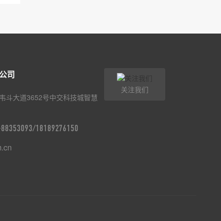
公司
关注我们
韦斗大道3652号中交科技城智慧
9-88353093/18189276150
m.cn