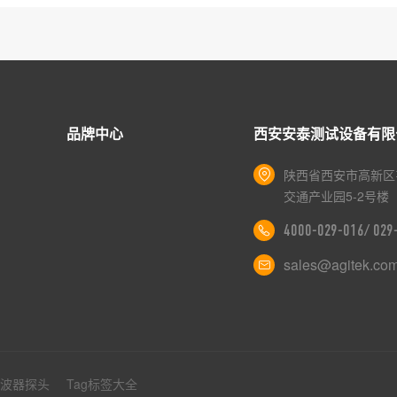
品牌中心
西安安泰测试设备有限
陕西省西安市高新区
交通产业园5-2号楼
4000-029-016/ 02
sales@agitek.co
示波器探头
Tag标签大全