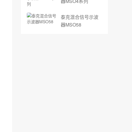
器MSO4系列
泰克混合信号示波
器MSO58