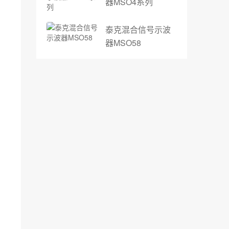
器MSO4系列
泰克混合信号示波
器MSO58