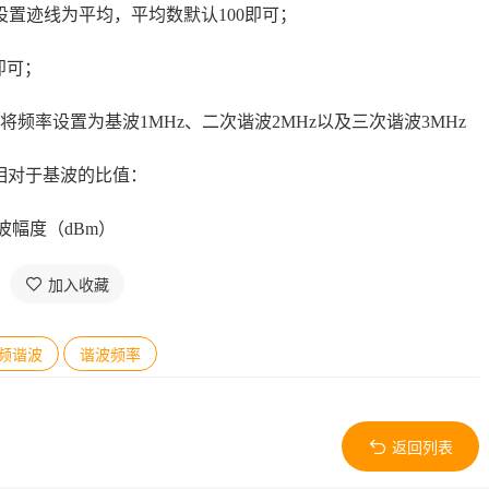
置迹线为平均，平均数默认100即可；
即可；
将频率设置为基波1MHz、二次谐波2MHz以及三次谐波3MHz
相对于基波的比值：
波幅度（dBm）
加入收藏
频谐波
谐波频率
返回列表