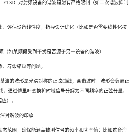
C、ETSI）对射频设备的谐波辐射有严格限制（如二次谐波抑制
比，评估设备线性度，指导设计优化（比如是否需要线性化技
扰源（如某频段受到干扰是否源于另一设备的谐波）
热、寿命缩短等问题。
基波的波形是光滑对称的正弦曲线；含谐波时，波形会偏离正
而在频域，通过傅里叶变换将时域信号分解为不同频率的正弦分量，
幅值）。
深对谐波的印象
动态范围，确保能涵盖被测信号的频率和功率值；比如这台海