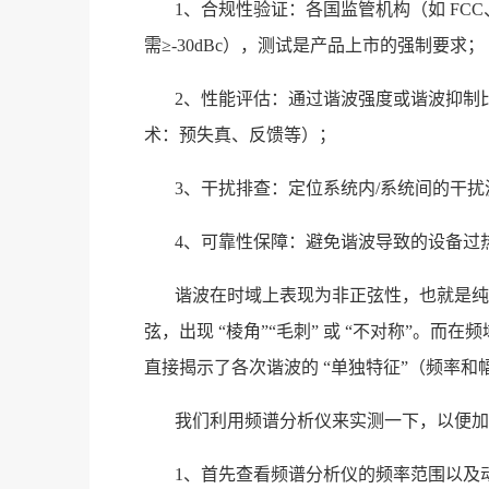
1、合规性验证：各国监管机构（如 FC
需≥-30dBc），测试是产品上市的强制要求；
2、性能评估：通过谐波强度或谐波抑制
术：预失真、反馈等）；
3、干扰排查：定位系统内/系统间的干
4、可靠性保障：避免谐波导致的设备过
谐波在时域上表现为非正弦性，也就是纯
弦，出现 “棱角”“毛刺” 或 “不对称”。
直接揭示了各次谐波的 “单独特征”（频率和
我们利用频谱分析仪来实测一下，以便加
1、首先查看频谱分析仪的频率范围以及