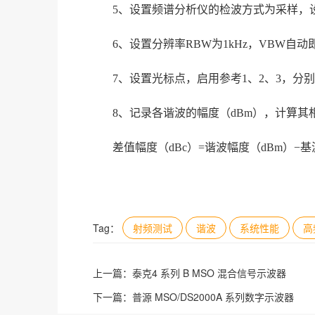
5、设置频谱分析仪的检波方式为采样，设
6、设置分辨率RBW为1kHz，VBW自动
7、设置光标点，启用参考1、2、3，分别
8、记录各谐波的幅度（dBm），计算其
差值幅度（dBc）=谐波幅度（dBm）−基
Tag：
射频测试
谐波
系统性能
高
上一篇：
泰克4 系列 B MSO 混合信号示波器
下一篇：
普源 MSO/DS2000A 系列数字示波器