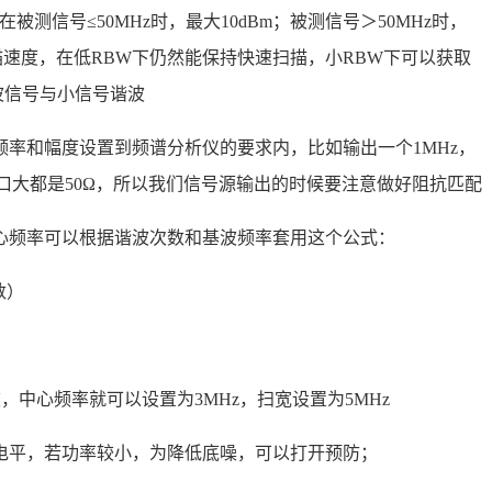
在被测信号≤50MHz时，最大10dBm；被测信号＞50MHz时，
描速度，在低RBW下仍然能保持快速扫描，小RBW下可以获取
波信号与小信号谐波
频率和幅度设置到频谱分析仪的要求内，比如输出一个1MHz，
接口大都是50Ω，所以我们信号源输出的时候要注意做好阻抗匹配
心频率可以根据谐波次数和基波频率套用这个公式：
数）
，中心频率就可以设置为3MHz，扫宽设置为5MHz
电平，若功率较小，为降低底噪，可以打开预防；