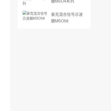
器MSO4系列
泰克混合信号示波
器MSO58