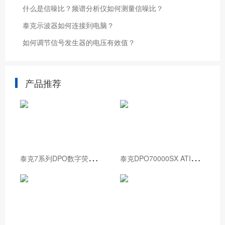
什么是信噪比？频谱分析仪如何测量信噪比？
泰克示波器如何连接到电脑？
如何调节信号发生器的电压有效值？
产品推荐
泰
克7系列DPO数字荧光示波器
泰
克DPO70000SX ATI性能示波器