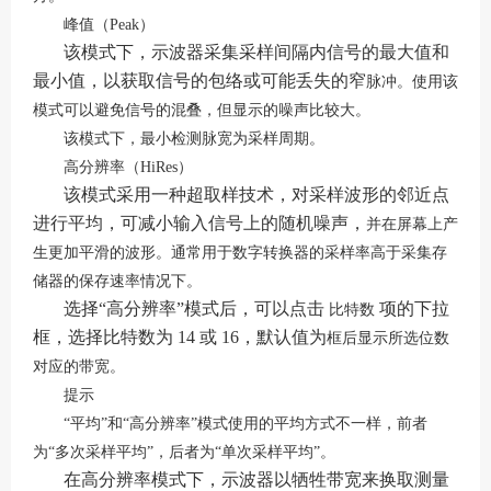
峰值（Peak）
该模式下，示波器采集采样间隔内信号的最大值和
最小值，以获取信号的包络或可能丢失的窄
脉冲。使用该
模式可以避免信号的混叠，但显示的噪声比较大。
该模式下，最小检测脉宽为采样周期。
高分辨率（HiRes）
该模式采用一种超取样技术，对采样波形的邻近点
进行平均，可减小输入信号上的随机噪声，
并在屏幕上产
生更加平滑的波形。通常用于数字转换器的采样率高于采集存
储器的保存速率情况下。
选择“高分辨率”模式后，可以点击
项的下拉
比特数
框，选择比特数为
14 或 16，默认值为
框后显示所选位数
对应的带宽。
提示
“平均”和“高分辨率”模式使用的平均方式不一样，前者
为“多次采样平均”，后者为“单次采样平均”。
在高分辨率模式下，示波器以牺牲带宽来换取测量