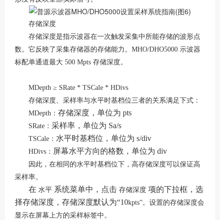
存储深度
存储深度是指示波器在一次触发采集中所能存储的波形点
数。它反映了采集存储器的存储能力。MHO/DHO5000 示波器
标配单通道最大 500 Mpts 存储深度。
MDepth ≥ SRate * TSCale * HDivs
存储深度、采样率与水平时基档位三者的关系满足下式：
存储深度，单位为
pts
MDepth：
采样率，单位为
Sa/s
SRate：
水平时基档位，单位为
s/div
TSCale：
屏幕水平方向的格数，单位为
div
HDivs：
因此，在相同的水平时基档位下，高存储深度可以保证高
采样率。
在
系统菜单中，点击
项的下拉框，选
水平
存储深度
择存储深度，存储深度默认为“10
kpts”。设置的存储深度会
显示在屏幕上方的采样标签中。