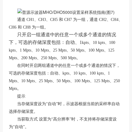
通道 CH1、CH3、CH5 和 CH7 为一组，通道 CH2、CH4、
CH6 和 CH8 为一组。
只开启一组通道中的任意一个或多个通道的情况
下，可选的存储深度包括：自动、1
kpts、10 kpts、100
kpts、1 Mpts、10 Mpts、25 Mpts、50 Mpts、100 Mpts、125
Mpts、200 Mpts、250 Mpts、500 Mpts。
在同时开启两组通道中的任意一个或多个通道的情况下，
可选的存储深度包括：自动、kpts、10 kpts、100 kpts、1
Mpts、10 Mpts、25 Mpts、50 Mpts、100 Mpts、125 Mpts、250
Mpts。
提示
当存储深度设为“自动”时，示波器根据当前的采样率自动
选择存储深度。
当获取方式 设置为“高分辨率”时，不支持将存储深度设
为“自动”。