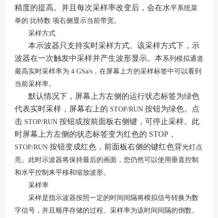
精度的提高。并且每次采样率改变后，会在水
平系统菜
单的 比特数 项右侧显示当前带宽。
采样方式
本示波器只支持实时采样方式。该采样方式下，示
波器在一次触发中采样并产生波形显示。本
系列模拟通道
最高实时采样率为 4 GSa/s，在屏幕上方的采样标签中可以看到
当前采样率。
默认情况下，屏幕上方左侧的运行状态标签为绿色
代表实时采样，屏幕右上的
按钮为绿色。点
STOP/RUN
击
按钮或按前面板右侧键，可停止采样。此
STOP/RUN
时屏幕上方左侧的状态标签变为红色的
STOP，
按钮变成红色，前面板右侧的键红色背
STOP/RUN
光灯点
亮。此时示波器将保持最后的画面，您仍然可以使用垂直控制
和水平控制来平移和缩放波形。
采样率
采样是指示波器按照一定的时间间隔将模拟信号转换为数
字信号，并且顺序存储的过程。采样率为该时间间隔的倒数。