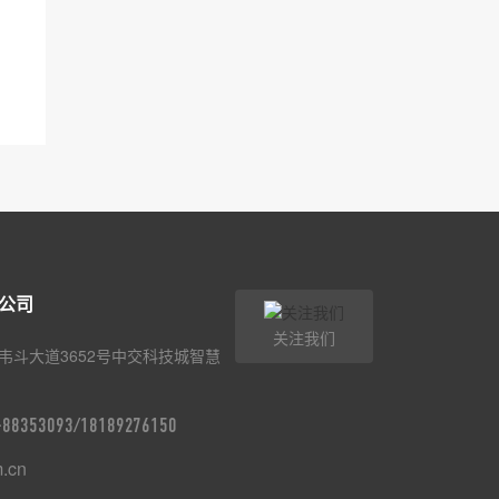
公司
关注我们
韦斗大道3652号中交科技城智慧
9-88353093/18189276150
m.cn