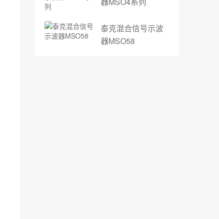
器MSO4系列
泰克混合信号示波
器MSO58