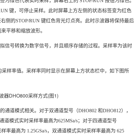
为绿色代表实时采样，屏幕右上的 STOP/RUN 按钮为绿色。
OP/RUN 键，可停止采样。此时屏幕上方左侧的状态标签变为红色
前面板右侧的STOP/RUN 键红色背光灯点亮。此时示波器将保持最后
制来平移和缩放波形。
拟信号转换为数字信号，并且顺序存储的过程。采样率为该时
前的采样率值。采样率同时显示在屏幕上方状态栏中，如下图所
道模式相关。对于双通道型号（DHO802 和DHO812），
，全通道模式实时采样率最高为625MSa/s；对于四通道型号
采样率最高为 1.25GSa/s，双通道模式实时采样率最高为 625