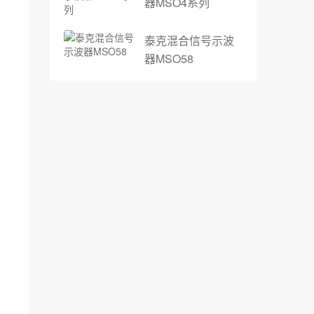
器MSO4系列
泰克混合信号示波
器MSO58