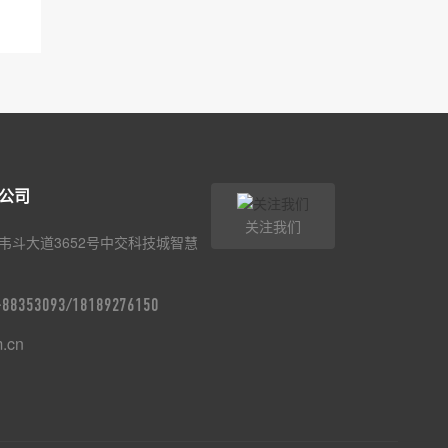
公司
关注我们
韦斗大道3652号中交科技城智慧
9-88353093/18189276150
m.cn