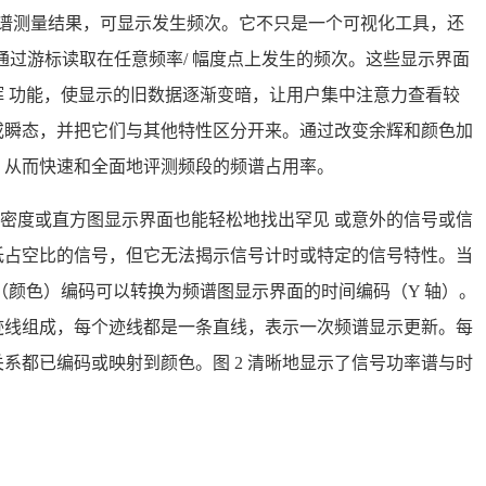
频谱测量结果，可显示发生频次。它不只是一个可视化工具，还
通过游标读取在任意频率/ 幅度点上发生的频次。这些显示界面
 功能，使显示的旧数据逐渐变暗，让用户集中注意力查看较
或瞬态，并把它们与其他特性区分开来。通过改变余辉和颜色加
，从而快速和全面地评测频段的频谱占用率。
，从密度或直方图显示界面也能轻松地找出罕见 或意外的信号或信
低占空比的信号，但它无法揭示信号计时或特定的信号特性。当
（颜色）编码可以转换为频谱图显示界面的时间编码（Y 轴）。
的迹线组成，每个迹线都是一条直线，表示一次频谱显示更新。每
系都已编码或映射到颜色。图 2 清晰地显示了信号功率谱与时