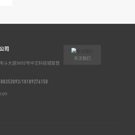
公司
关注我们
韦斗大道3652号中交科技城智慧
9-88353093/18189276150
m.cn