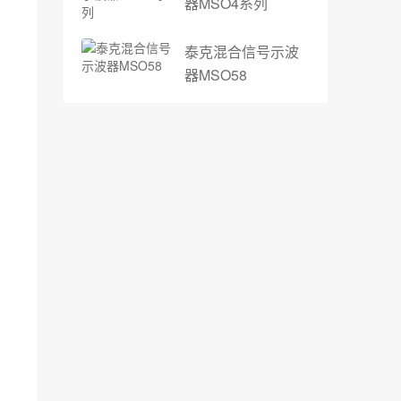
器MSO4系列
泰克混合信号示波
器MSO58