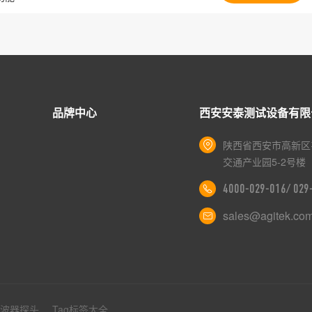
品牌中心
西安安泰测试设备有限
陕西省西安市高新区
交通产业园5-2号楼
4000-029-016/ 02
sales@agitek.co
示波器探头
Tag标签大全