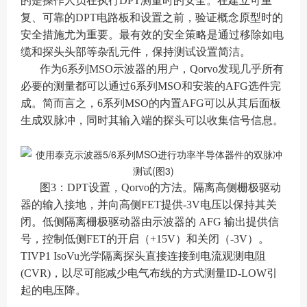
的是操作人员在执行DPT测量时的安全。在建立可重
复、可靠的DPT电路板和设置之前，验证概念原型时的
安全措施尤为重要。最有效的安全策略是通过移除如电
缆和探头头部等杂乱元件，保持测试设置简洁。
作为6系列MSO示波器的用户，Qorvo发现几乎所有
必要的测量都可以通过6系列MSO和安装的AFG选件完
成。简而言之，6系列MSO的内置AFG可以从其后面板
生成双脉冲，同时其输入端的探头可以收集信号信息。
图3：DPT设置，Qorvo的方法。隔离高侧栅极驱动
器的输入接地，并向高侧FET提供-3V电压以保持其关
闭。低侧隔离栅极驱动器由示波器的 AFG 输出提供信
号，控制低侧FET的开启（+15V）和关闭（-3V）。
TIVP1 IsoVu光学隔离探头直接连接到电流观测电阻
(CVR)，以尽可能减少电气布线的方式测量ID-LOW引
起的电压降。