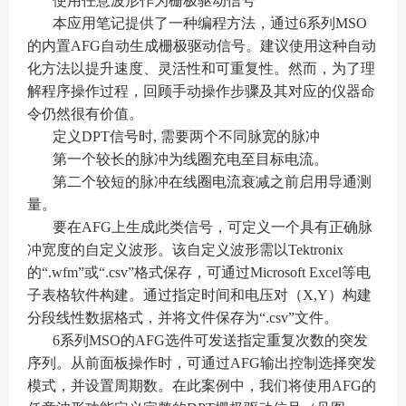
使用任意波形作为栅极驱动信号
本应用笔记提供了一种编程方法，通过6系列MSO
的内置AFG自动生成栅极驱动信号。建议使用这种自动
化方法以提升速度、灵活性和可重复性。然而，为了理
解程序操作过程，回顾手动操作步骤及其对应的仪器命
令仍然很有价值。
定义DPT信号时, 需要两个不同脉宽的脉冲
第一个较长的脉冲为线圈充电至目标电流。
第二个较短的脉冲在线圈电流衰减之前启用导通测
量。
要在AFG上生成此类信号，可定义一个具有正确脉
冲宽度的自定义波形。该自定义波形需以Tektronix
的“.wfm”或“.csv”格式保存，可通过Microsoft Excel等电
子表格软件构建。通过指定时间和电压对（X,Y）构建
分段线性数据格式，并将文件保存为“.csv”文件。
6系列MSO的AFG选件可发送指定重复次数的突发
序列。从前面板操作时，可通过AFG输出控制选择突发
模式，并设置周期数。在此案例中，我们将使用AFG的