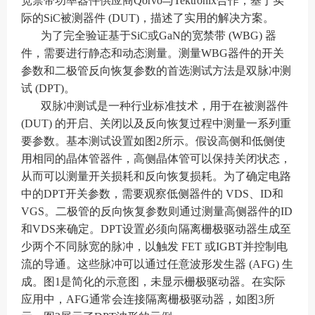
宽禁带功率器件供应商Qorvo与Tektronix合作，基于实
际的SiC被测器件 (DUT)，描述了实用的解决方案。
为了完全验证基于SiC或GaN的宽禁带 (WBG) 器
件，需要进行静态和动态测量。测量WBG器件的开关
参数和二极管反向恢复参数的首选测试方法是双脉冲测
试 (DPT)。
双脉冲测试是一种行业标准技术，用于在被测器件
(DUT) 的开启、关闭以及反向恢复过程中测量一系列重
要参数。基本测试设置如图2所示。假设高侧和低侧使
用相同的晶体管器件，高侧晶体管可以保持关闭状态，
从而可以测量开关损耗和反向恢复损耗。为了确定电路
中的DPT开关参数，需要观察低侧器件的 VDS、ID和
VGS。二极管的反向恢复参数则通过测量高侧器件的ID
和VDS来确定。DPT设置必须向隔离栅极驱动器生成至
少两个不同脉宽的脉冲，以触发 FET 或IGBT并控制电
流的导通。这些脉冲可以通过任意波形发生器 (AFG) 生
成。图1是简化的示意图，未显示栅极驱动器。在实际
应用中，AFG通常会连接隔离栅极驱动器，如图3所