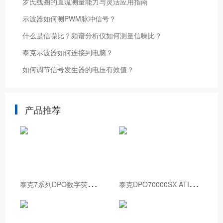
罗氏线圈的直流测量能力与灵活应用指南
示波器如何测PWM脉冲信号？
什么是信噪比？频谱分析仪如何测量信噪比？
泰克示波器如何连接到电脑？
如何调节信号发生器的电压有效值？
产品推荐
泰
克7系列DPO数字荧光示波器
泰
克DPO70000SX ATI性能示波器