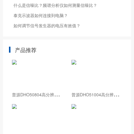
什么是信噪比？频谱分析仪如何测量信噪比？
泰克示波器如何连接到电脑？
如何调节信号发生器的电压有效值？
产品推荐
普
源DHO50804高分辨率数字示波器
普
源DHO51004高分辨率数字示波器