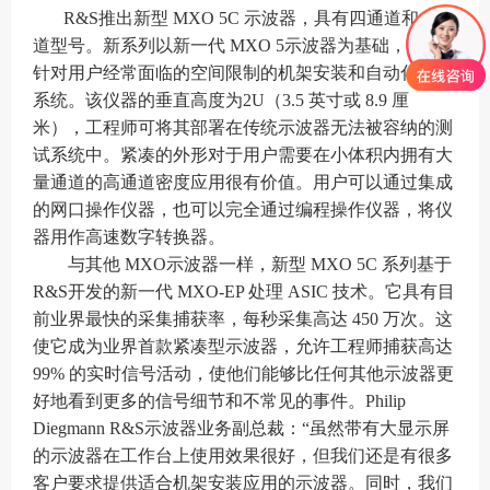
R&S推出新型 MXO 5C 示波器，具有四通道和八通
道型号。新系列以新一代 MXO 5示波器为基础，专门
针对用户经常面临的空间限制的机架安装和自动化测试
系统。该仪器的垂直高度为2U（3.5 英寸或 8.9 厘
米），工程师可将其部署在传统示波器无法被容纳的测
试系统中。紧凑的外形对于用户需要在小体积内拥有大
量通道的高通道密度应用很有价值。用户可以通过集成
的网口操作仪器，也可以完全通过编程操作仪器，将仪
器用作高速数字转换器。
与其他 MXO示波器一样，新型 MXO 5C 系列基于
R&S开发的新一代 MXO-EP 处理 ASIC 技术。它具有目
前业界最快的采集捕获率，每秒采集高达 450 万次。这
使它成为业界首款紧凑型示波器，允许工程师捕获高达
99% 的实时信号活动，使他们能够比任何其他示波器更
好地看到更多的信号细节和不常见的事件。Philip
Diegmann R&S示波器业务副总裁：“虽然带有大显示屏
的示波器在工作台上使用效果很好，但我们还是有很多
客户要求提供适合机架安装应用的示波器。同时，我们