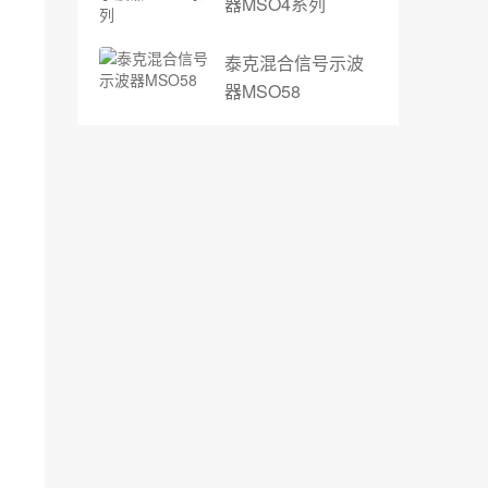
器MSO4系列
泰克混合信号示波
器MSO58