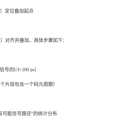
7）定位叠加起点
I）对齐并叠加，具体步骤如下：
的UI=200 ps）
每个片段包含一个码元周期）
有可能信号路径”的统计分布