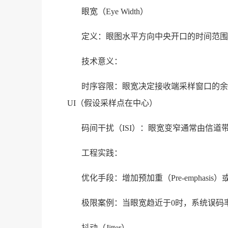
眼宽（Eye Width）
定义：眼图水平方向中央开口的时间范围，
技术意义：
时序容限：眼宽决定接收端采样窗口的余量。
UI（假设采样点在中心）
码间干扰（ISI）：眼宽变窄通常由信
工程实践：
优化手段：增加预加重（Pre-emphasis
极限案例：当眼宽趋近于0时，系统误码
抖动（Jitter）