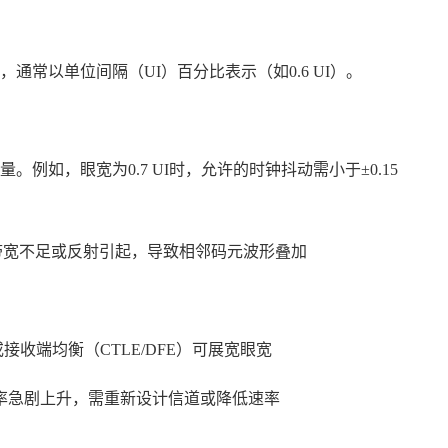
通常以单位间隔（UI）百分比表示（如0.6 UI）。
例如，眼宽为0.7 UI时，允许的时钟抖动需小于±0.15
道带宽不足或反射引起，导致相邻码元波形叠加
）或接收端均衡（CTLE/DFE）可展宽眼宽
率急剧上升，需重新设计信道或降低速率