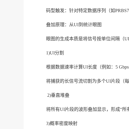
码型触发：针对特定数据序列（如PRBS
叠加原理：从UI到统计眼图
眼图的生成本质是将信号按单位间隔（U
1)UI分割
根据数据速率计算UI长度（例如：5 Gbps信号
将捕获的长信号流切割为多个UI片段（
2)垂直堆叠
将所有UI片段的波形叠加显示，形成“所
3)概率密度映射