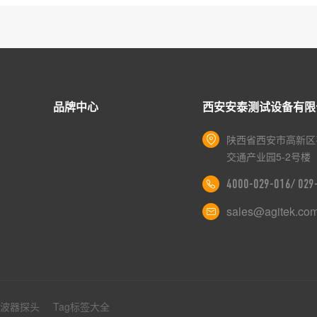
品牌中心
西安安泰测试设备有限
陕西省西安市高新区
交通产业园5-2号楼
4000-029-016/ 02
sales@agitek.co
示波器探头
Tag标签大全