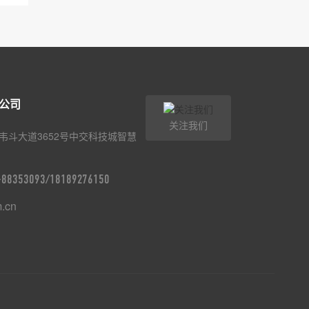
公司
关注我们
韦斗大道3652号中交科技城智慧
9-88353093/18189276150
m.cn