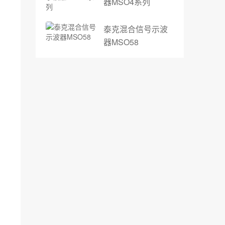
器MSO4系列
泰克混合信号示波
器MSO58