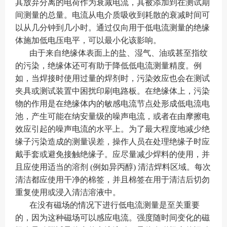
其放弃分离的电荷作为衰减电流，其被添加到在测试期
间测量的总量。电流从电介质吸收到耗散的衰减时间可
以从几分钟到几小时。通过仅向用于低电流测量的绝缘
体施加低电压电平，可以最小化该影响。
由于来自绝缘体表面上的盐、湿气、油或甚至指纹
的污染，绝缘体还可有助于降低低电流测量精度。例
如，当焊接时使用过量的焊剂时，污染效应也会在测试
夹具或测试装置中困扰印刷电路板。在绝缘体上，污染
物的作用是在绝缘体内的敏感电流节点处形成低电流电
池，产生可能在纳安量级的噪声电流，或者在由摩擦电
效应引起的噪声电流的水平上。为了最大程度地减少绝
缘子污染造成的测量误差，操作人员在处理绝缘子时应
戴手套或避免接触绝缘子。应尽量减少焊料的使用，并
且应使用适当的溶剂 (例如异丙醇) 清洁焊料区域。每次
清洁都应使用干净的棉签，并且棉签在用于清洁后切勿
重复使用或浸入清洁溶液中。
在没有磁场的情况下进行低电流测量是至关重要
的，因为这种磁场可以感应电流。强度随时间变化的磁