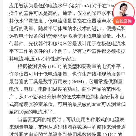
应用被认为是低的电流水平 (诸如1mA) 对于在10nA下
操作的器件可以是高的。通常，仪器的噪声水平将建立
其低水平灵敏度，低电流测量是指在仪器噪声水平附近
进行的测量。随着半导体和纳米技术的进步，便携式和
远程电子设备的趋势要求更多地使用低电流测量。小几
何器件、光伏器件和碳纳米管是设计用于在极低电流水
平下工作的器件的几个例子，所有这些器件都必须根据
其电流-电压 (i-v) 特性进行表征。
根据被测设备 (DUT) 的类型和要测量的电流水平，
许多仪器可用于低电流测量。也许生产线和现场服务中
最普遍的工具是数字万用表 (DMM)，它通常提供测量
电流，电压，电阻和温度的功能。商业产品的范围很
广，从3 ½ 位读出分辨率的低成本单位到机架安装和台
式高精度实验室单位。可用的最灵敏的dmm可以测量低
至约10pa的电流水平。
当需要更高的精度时，可以使用各种形式的电流表
来测量电流，范围从通过线圈在磁场中的偏转来测量通
过线圈的电流的简单设备到使用模数转换器 (ADC) 的