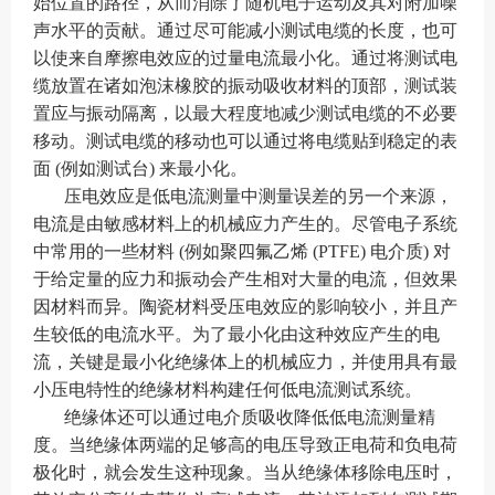
始位置的路径，从而消除了随机电子运动及其对附加噪
声水平的贡献。通过尽可能减小测试电缆的长度，也可
以使来自摩擦电效应的过量电流最小化。通过将测试电
缆放置在诸如泡沫橡胶的振动吸收材料的顶部，测试装
置应与振动隔离，以最大程度地减少测试电缆的不必要
移动。测试电缆的移动也可以通过将电缆贴到稳定的表
面 (例如测试台) 来最小化。
压电效应是低电流测量中测量误差的另一个来源，
电流是由敏感材料上的机械应力产生的。尽管电子系统
中常用的一些材料 (例如聚四氟乙烯 (PTFE) 电介质) 对
于给定量的应力和振动会产生相对大量的电流，但效果
因材料而异。陶瓷材料受压电效应的影响较小，并且产
生较低的电流水平。为了最小化由这种效应产生的电
流，关键是最小化绝缘体上的机械应力，并使用具有最
小压电特性的绝缘材料构建任何低电流测试系统。
绝缘体还可以通过电介质吸收降低低电流测量精
度。当绝缘体两端的足够高的电压导致正电荷和负电荷
极化时，就会发生这种现象。当从绝缘体移除电压时，