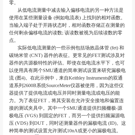
零。
从低电流测量中减去输入偏移电流的另一种方法是
使用在某些测量设备 (例如电流表) 上找到的相对函数。
当输入端子处于开路状态时，相对函数存储正在测量的
任何剩余偏移电流的读数; 该读数被视为后续读数的零
点。
实际低电流测量的一些示例包括场效晶体管 (fet) 和
碳纳米管 (CNT) 器件的表征。更常见的FET测试涉及对
器件的共源极特性的评估。即使在低电流水平下，也可
以使用具有两个SMU通道的简单测试设置来研究漏极电
流 (图4)。在此示例中，来自Keithley Instruments的双通
道系列2600B系统SourceMeter仪器被使用，因为这些仪
器提供了提供电流或电压并同时测量电流或电压的能
力。为了表征FET，将其安装在允许安全接地和偏置连
接的测试夹具中。其中一个SMU通道提供扫频栅极-源
极电压 (VGS) 到固定的FET，而另一个提供扫频漏源电
压 (VDS) 到DUT，同时还测量器件的漏极电流 (ID)。这
种简单的测试设置允许测试10nA或更小的漏极电流。