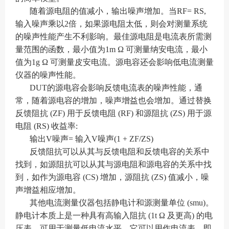
随着源电阻的值减小，输出噪声增加。当RF= RS,
输入噪声乘以2倍，如果源电阻太低，则会对测量系统
的噪声性能产生不利影响。最佳源电阻是电流表所需测
量范围的函数，最小值为1m Ω 可测量纳安电流，最小
值为1g Ω 可测量皮安电流。源电容还会影响低电流测量
仪器的噪声性能。
DUT的源电容会影响反馈电流表的噪声性能，通
常，随着源电容的增加，噪声增益也会增加。通过替换
反馈阻抗 (ZF) 用于反馈电阻 (RF) 和源阻抗 (ZS) 用于源
电阻 (RS) 收益率:
输出V噪声= 输入V噪声(1 + ZF/ZS)
反馈阻抗可以从其与反馈电阻和反馈电容的关系中
找到，如
源阻抗可以从其与源电阻和源电容的关系中找
到，如
作为源电容
(CS) 增加，源阻抗 (ZS) 值减小，噪
声增益相应增加。
其他电流测量仪器包括静电计和源测量单位 (smu)。
静电计本质上是一种具有高输入阻抗 (1t Ω 及更高) 的电
压表，可用于测量低电流水平。它可以用作电流表，即