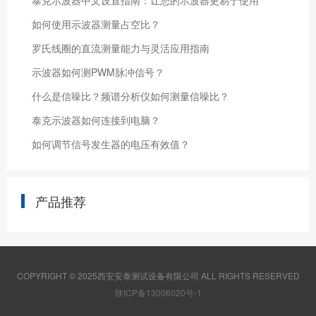
泰克示波器中文设置指南：让您的示波器更易于使用
如何使用示波器测量占空比？
罗氏线圈的直流测量能力与灵活应用指南
示波器如何测PWM脉冲信号？
什么是信噪比？频谱分析仪如何测量信噪比？
泰克示波器如何连接到电脑？
如何调节信号发生器的电压有效值？
产品推荐
COPYRIGHT © 2025西安安泰测试设备有限公司 ALL RIGHTS RESERVED
陕ICP备13006020号-1