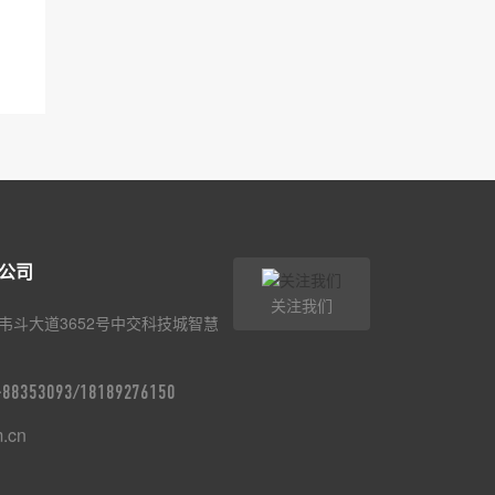
公司
关注我们
韦斗大道3652号中交科技城智慧
9-88353093/18189276150
m.cn