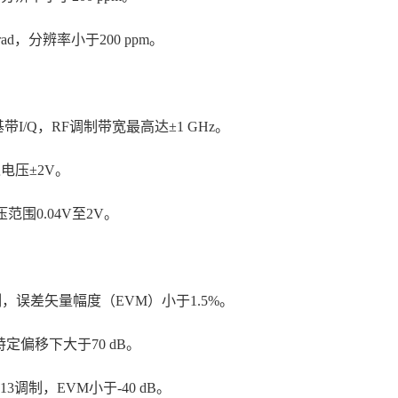
ad，分辨率小于200 ppm。
I/Q，RF调制带宽最高达±1 GHz。
电压±2V。
范围0.04V至2V。
M调制，误差矢量幅度（EVM）小于1.5%。
特定偏移下大于70 dB。
CS13调制，EVM小于-40 dB。