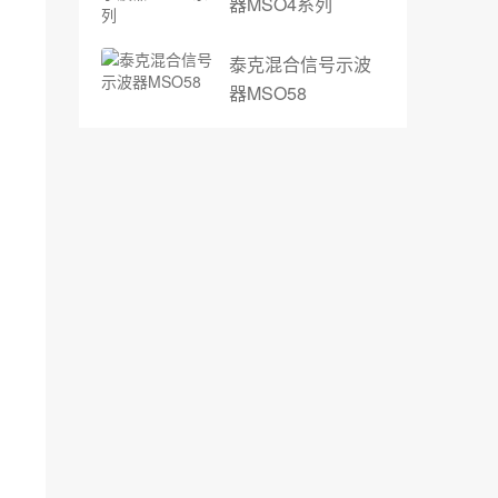
器MSO4系列
泰克混合信号示波
器MSO58