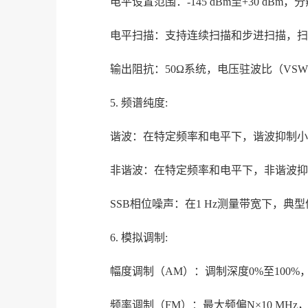
电平设置范围：-145 dBm至+30 dBm，分辨
电平扫描：支持连续扫描和步进扫描，扫描范围0
输出阻抗：50Ω系统，电压驻波比（VSWR
5. 频谱纯度:
谐波：在特定频率和电平下，谐波抑制小于-
非谐波：在特定频率和电平下，非谐波抑制小
SSB相位噪声：在1 Hz测量带宽下，典型值为-9
6. 模拟调制:
幅度调制（AM）：调制深度0%至100%，
频率调制（FM）：最大频偏N×10 MHz，