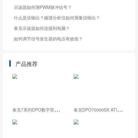
示波器如何测PWM脉冲信号？
什么是信噪比？频谱分析仪如何测量信噪比？
泰克示波器如何连接到电脑？
如何调节信号发生器的电压有效值？
产品推荐
泰
克7系列DPO数字荧光示波器
泰
克DPO70000SX ATI性能示波器