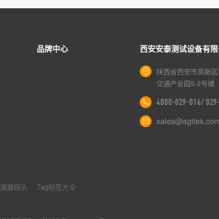
品牌中心
西安安泰测试设备有限
陕西省西安市高新区
交通产业园5-2号楼
4000-029-016/ 02
sales@agitek.co
示波器探头
Tag标签大全