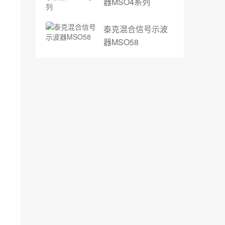
器MSO4系列
泰克混合信号示波
器MSO58