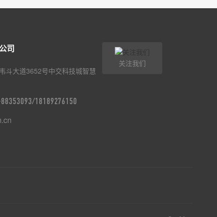
公司
关注我们
韦斗大道3652号中交科技城智慧
9-88353093/18189276150
m.cn