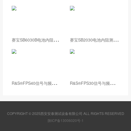
赛
宝SB6030B电池内阻测试仪校准装置
赛
宝SB2030电池内阻测试仪校准装置
R
&S®FPS40信号与频谱分析仪
R
&S®FPS30信号与频谱分析仪
COPYRIGHT © 2025西安安泰测试设备有限公司 ALL RIGHTS RESERVED
陕ICP备13006020号-1