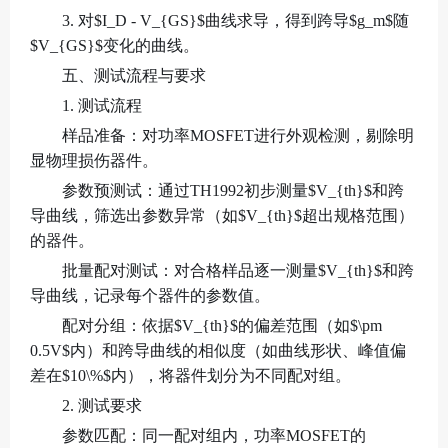
3. 对$I_D - V_{GS}$曲线求导，得到跨导$g_m$随
$V_{GS}$变化的曲线。
五、测试流程与要求
1. 测试流程
样品准备：对功率MOSFET进行外观检测，剔除明
显物理损伤器件。
参数预测试：通过TH1992初步测量$V_{th}$和跨
导曲线，筛选出参数异常（如$V_{th}$超出规格范围）
的器件。
批量配对测试：对合格样品逐一测量$V_{th}$和跨
导曲线，记录每个器件的参数值。
配对分组：依据$V_{th}$的偏差范围（如$\pm
0.5V$内）和跨导曲线的相似度（如曲线形状、峰值偏
差在$10\%$内），将器件划分为不同配对组。
2. 测试要求
参数匹配：同一配对组内，功率MOSFET的