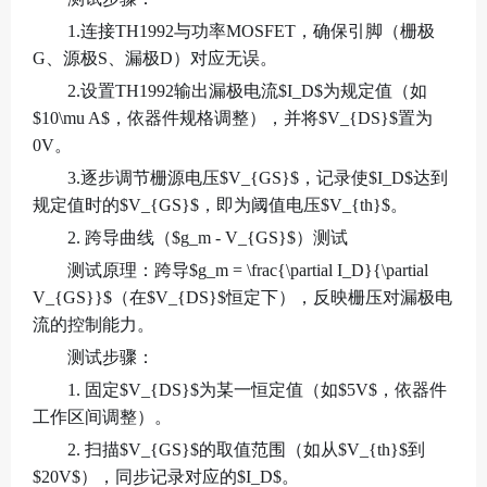
1.连接TH1992与功率MOSFET，确保引脚（栅极
G、源极S、漏极D）对应无误。
2.设置TH1992输出漏极电流$I_D$为规定值（如
$10\mu A$，依器件规格调整），并将$V_{DS}$置为
0V。
3.逐步调节栅源电压$V_{GS}$，记录使$I_D$达到
规定值时的$V_{GS}$，即为阈值电压$V_{th}$。
2. 跨导曲线（$g_m - V_{GS}$）测试
测试原理：跨导$g_m = \frac{\partial I_D}{\partial
V_{GS}}$（在$V_{DS}$恒定下），反映栅压对漏极电
流的控制能力。
测试步骤：
1. 固定$V_{DS}$为某一恒定值（如$5V$，依器件
工作区间调整）。
2. 扫描$V_{GS}$的取值范围（如从$V_{th}$到
$20V$），同步记录对应的$I_D$。