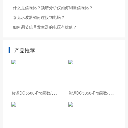
什么是信噪比？频谱分析仪如何测量信噪比？
泰克示波器如何连接到电脑？
如何调节信号发生器的电压有效值？
产品推荐
普
源DG5508-Pro函数/任意波形发生器
普
源DG5358-Pro函数/任意波形发生器