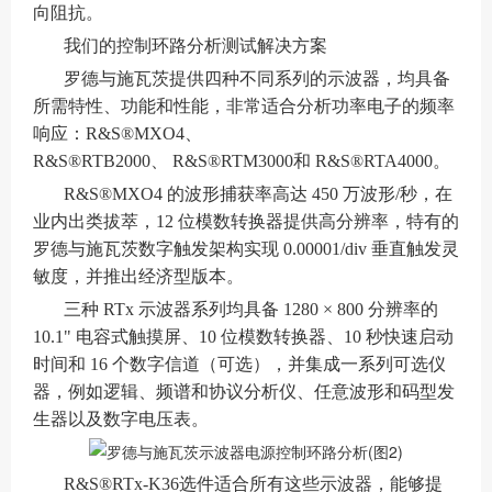
向阻抗。
我们的控制环路分析测试解决方案
罗德与施瓦茨提供四种不同系列的示波器，均具备
所需特性、功能和性能，非常适合分析功率电子的频率
响应：
R&S®MXO4
、
R&S®RTB2000
、
R&S®RTM3000
和
R&S®RTA4000
。
R&S®MXO4 的波形捕获率高达 450 万波形/秒，在
业内出类拔萃，12 位模数转换器提供高分辨率，特有的
罗德与施瓦茨数字触发架构实现 0.00001/div 垂直触发灵
敏度，并推出经济型版本。
三种 RTx 示波器系列均具备 1280 × 800 分辨率的
10.1" 电容式触摸屏、10 位模数转换器、10 秒快速启动
时间和 16 个数字信道（可选），并集成一系列可选仪
器，例如逻辑、频谱和协议分析仪、任意波形和码型发
生器以及数字电压表。
R&S®RTx-K36
选件适合所有这些示波器，能够提