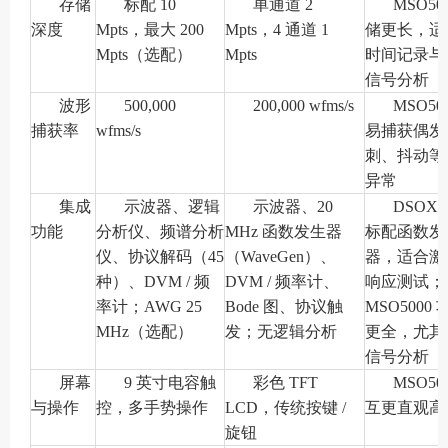
存储
标配 10
单通道 2
MSO50
深度
Mpts，最大 200
Mpts，4 通道 1
储更长，适
Mpts（选配）
Mpts
时间记录与
信号分析
波形
500,000
200,000 wfms/s
MSO50
捕获率
wfms/s
易捕获偶发
刺、抖动等
异常
集成
示波器、逻辑
示波器、20
DSOX1
功能
分析仪、频谱分析
MHz 函数发生器
标配函数发
仪、协议解码（45
（WaveGen）、
器，适合激励
种）、DVM / 频
DVM / 频率计、
响应测试；
率计；AWG 25
Bode 图、协议触
MSO5000 
MHz（选配）
发；无逻辑分析
更全，尤其
信号分析
屏幕
9 英寸电容触
彩色 TFT
MSO50
与操作
控，多手势操作
LCD，传统按键 /
互更直观高
旋钮