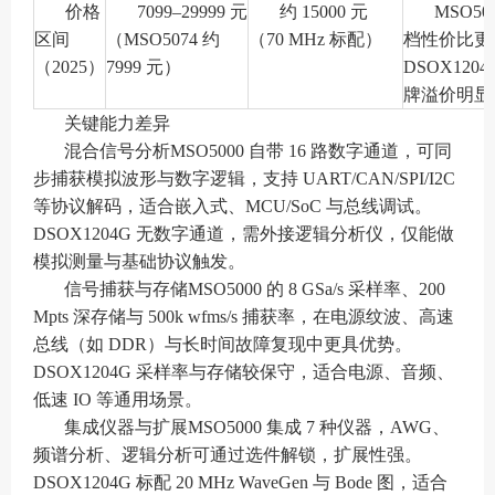
价格
7099–29999 元
约 15000 元
MSO50
区间
（MSO5074 约
（70 MHz 标配）
档性价比更
（2025）
7999 元）
DSOX1204
牌溢价明显
关键能力差异
混合信号分析MSO5000 自带 16 路数字通道，可同
步捕获模拟波形与数字逻辑，支持 UART/CAN/SPI/I2C
等协议解码，适合嵌入式、MCU/SoC 与总线调试。
DSOX1204G 无数字通道，需外接逻辑分析仪，仅能做
模拟测量与基础协议触发。
信号捕获与存储MSO5000 的 8 GSa/s 采样率、200
Mpts 深存储与 500k wfms/s 捕获率，在电源纹波、高速
总线（如 DDR）与长时间故障复现中更具优势。
DSOX1204G 采样率与存储较保守，适合电源、音频、
低速 IO 等通用场景。
集成仪器与扩展MSO5000 集成 7 种仪器，AWG、
频谱分析、逻辑分析可通过选件解锁，扩展性强。
DSOX1204G 标配 20 MHz WaveGen 与 Bode 图，适合