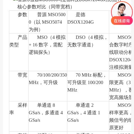
核心参数对比（同带宽档）
参数
普源 MSO500
是德
差异影
0（以 MSO5074
DSOX1204G
为例）
产品
MSO（4 模拟
DSO（4 模拟，
MSO50
类型
+ 16 数字，需配
无数字通道）
合数字时序
逻辑探头）
线联动分析
DSOX1204
注模拟测量
带宽
70/100/200/350
70 MHz 标配，
MSO50
MHz，可升级
可升级至 100/200
限更高（35
MHz
MHz），
宽高频场景
采样
单通道 8
单通道 2
MSO50
率
GSa/s，多通道 4
GSa/s，4 通道 1
样率更高，
GSa/s
GSa/s
频信号的细
原更好