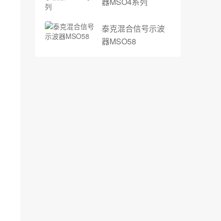
器MSO4系列
泰克混合信号示波
器MSO58