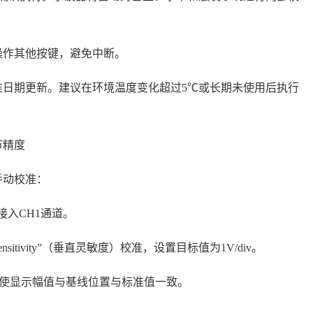
勿操作其他按键，避免中断。
准日期更新。建议在环境温度变化超过5℃或长期未使用后执行
节精度
手动校准：
号接入CH1通道。
cal Sensitivity”（垂直灵敏度）校准，设置目标值为1V/div。
al Offset”，使显示幅值与基线位置与标准值一致。