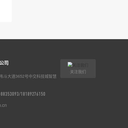
公司
关注我们
韦斗大道3652号中交科技城智慧
9-88353093/18189276150
m.cn