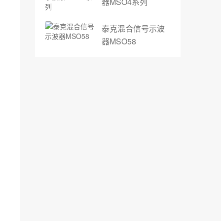
器MSO4系列
泰克混合信号示波
器MSO58