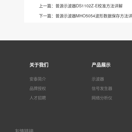
上一篇：
普源示波器DS1102Z-E校准方法详解
下一篇：
普源示波器MHO5054波形数据保存方法
关于我们
产品展示
安泰简介
示波器
品牌授权
信号发生器
人才招聘
网络分析仪
友情链接