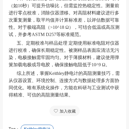
（如10秒）可提升信噪比，但需监控热稳定性。测量前
进行零点校准，消除仪器漂移。对高阻材料建议进行多
次重复测量，取平均值并计算标准差，以评估数据可靠
性。对于极端高阻（>10^18 Ω），可结合低温或高压测
试，并参考ASTM D257等标准规范。
五、定期校准与样品处理 定期使用标准电阻对仪器
进行校准，确保长期稳定性。被测样品表面应清洁无污
染，电极接触需牢固均匀。对于薄膜材料，建议使用弹
簧加载电极或导电胶，确保接触电阻低于10^9 Ω。
综上所述，掌握Keithley静电计的高阻测量技巧，需
从仪器设置、环境控制、连接方式与数据处理多方面协
同优化。唯有系统化操作，方能在科研与工业测试中获
得精准、可信的高阻测量结果。
加入收藏
Tag：
Keithley静电计