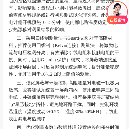
阻的预估范围选择合适的量程。量程过大将降低分辨
率，影响精度；量程过小则可能导致溢出。建议在测量
前查阅材料规格或进行初步测试以合理选档。此外，静
电计需开机预热10-15分钟，使内部电路温度稳定，减
少热漂移对测量结果的影响。
二、采用四线制测量法与Guard技术 对于高阻材
料，推荐使用四线制（Kelvin连接）测量法，将激励电
流与电压检测分离，有效消除引线电阻和接触电阻的干
扰。同时，启用Guard（保护）模式，将屏蔽端连接至
被测物屏蔽层，可显著抑制系统漏电流，提升测量稳定
性，尤其适用于10^12 Ω以上阻值的测量。
三、强化屏蔽与环境控制 高阻测量对电磁干扰极为
敏感。应将测试系统置于屏蔽箱内，使用低噪声三同轴
电缆，并确保屏蔽层完整接地。推荐采用双层屏蔽结构
与“星形接地”拓扑，避免地环路干扰。同时，控制环境
温湿度（温度波动≤±0.5℃，湿度30%-50%RH），防止
表面漏电与热漂移。
四、优化测量参数与数据处理 设置较长的积分时间