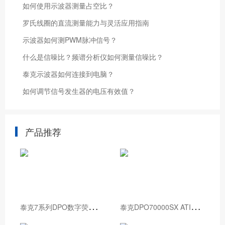
如何使用示波器测量占空比？
罗氏线圈的直流测量能力与灵活应用指南
示波器如何测PWM脉冲信号？
什么是信噪比？频谱分析仪如何测量信噪比？
泰克示波器如何连接到电脑？
如何调节信号发生器的电压有效值？
产品推荐
泰
克7系列DPO数字荧光示波器
泰
克DPO70000SX ATI性能示波器