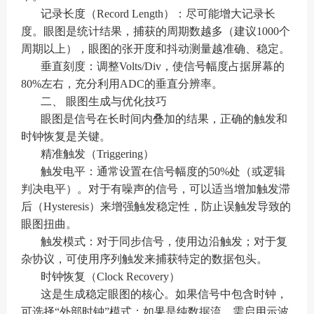
记录长度（Record Length）：尽可能增大记录长
度。眼图是统计结果，捕获的周期数越多（建议1000个
周期以上），眼图的张开度和抖动测量越准确、稳定。
垂直刻度：调整Volts/Div，使信号幅度占据屏幕的
80%左右，充分利用ADC的垂直分辨率。
二、 眼图生成与优化技巧
眼图是信号在长时间内叠加的结果，正确的触发和
时钟恢复是关键。
精准触发（Triggering）
触发电平：通常设置在信号幅度的50%处（或逻辑
判决电平）。对于有噪声的信号，可以适当增加触发滞
后（Hysteresis）来增强触发稳定性，防止误触发导致的
眼图扭曲。
触发模式：对于同步信号，使用边沿触发；对于复
杂协议，可使用序列触发来捕获特定的数据包头。
时钟恢复（Clock Recovery）
这是生成稳定眼图的核心。如果信号中包含时钟，
可选择“外部时钟”模式；如果是纯数据流，需启用示波