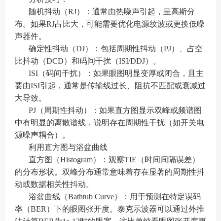
随机抖动（RJ）：通常由热噪声引起，呈高斯分
布。如果RJ占比大，可能需要优化电源纹波或更换低噪
声器件。
确定性抖动（DJ）：包括周期性抖动（PJ）、占空
比抖动（DCD）和码间干扰（ISI/DDJ）。
ISI（码间干扰）：如果眼图明显变厚或闭合，且主
要由ISI引起，通常是传输线过长、阻抗不匹配或衰减过
大导致。
PJ（周期性抖动）：如果直方图显示双峰或频谱图
中有明显的离散谱线，说明存在周期性干扰（如开关电
源噪声耦合）。
利用直方图与浴盆曲线
直方图（Histogram）：观察TIE（时间间隔误差）
的分布形状。双峰分布通常意味着存在显著的周期性抖
动或数据相关性抖动。
浴盆曲线（Bathtub Curve）：用于预测在特定误码
率（BER）下的眼图张开度。泰克示波器可以通过外推