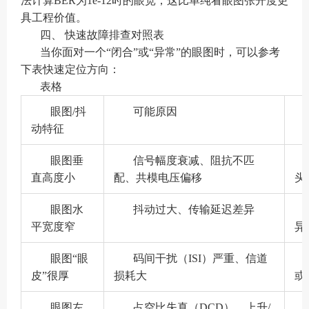
法计算BER为1e-12时的眼宽，这比单纯看眼图张开度更
具工程价值。
四、 快速故障排查对照表
当你面对一个“闭合”或“异常”的眼图时，可以参考
下表快速定位方向：
表格
眼图/抖
可能原因
动特征
眼图垂
信号幅度衰减、阻抗不匹
直高度小
配、共模电压偏移
头
眼图水
抖动过大、传输延迟差异
平宽度窄
异
眼图“眼
码间干扰（ISI）严重、信道
皮”很厚
损耗大
或
眼图左
占空比失真（DCD）、上升/