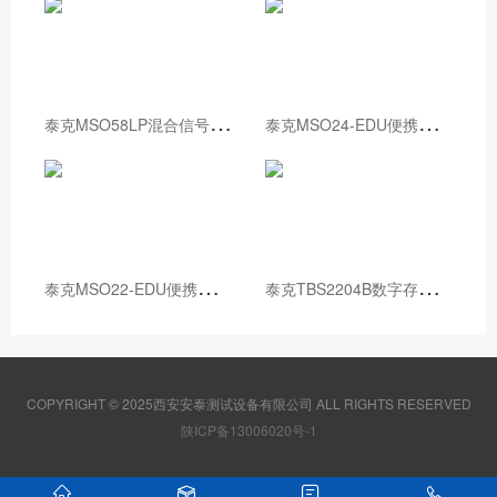
泰
克MSO58LP混合信号示波器
泰
克MSO24-EDU便携式混合信号示波器
泰
克MSO22-EDU便携式混合信号示波器
泰
克TBS2204B数字存储示波器
COPYRIGHT © 2025西安安泰测试设备有限公司 ALL RIGHTS RESERVED
陕ICP备13006020号-1