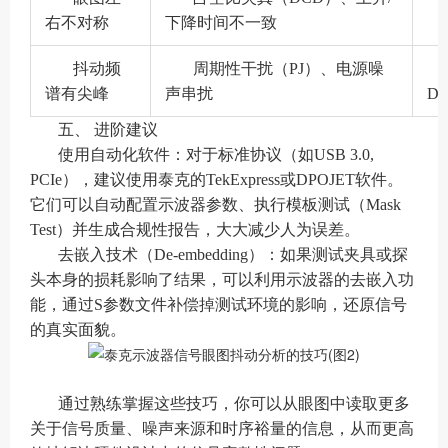
右不对称
下降时间不一致
抖动频
周期性干扰（PJ）、电源噪
谱有尖峰
声串扰
D
五、 进阶建议
使用自动化软件：对于标准协议（如USB 3.0,
PCIe），建议使用泰克的TekExpress或DPOJET软件。
它们可以自动配置示波器参数、执行模板测试（Mask
Test）并生成合规性报告，大大减少人为误差。
去嵌入技术（De-embedding）：如果测试夹具或探
头本身的损耗影响了结果，可以利用示波器的去嵌入功
能，通过S参数文件补偿掉测试环境的影响，还原信号
的真实面貌。
通过熟练掌握这些技巧，你可以从眼图中读取更多
关于信号质量、噪声来源和时序裕量的信息，从而更高