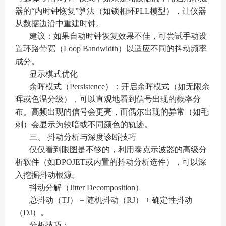
器的“内时钟恢复”算法（如锁相环PLL模型），让仪器
从数据边沿中重建时钟。
建议：如果自动时钟恢复效果不佳，可尝试手动设
置环路带宽（Loop Bandwidth）以适应不同的抖动频率
成分。
显示模式优化
余晖模式（Persistence）：开启余晖模式（如无限余
晖或色温分级），可以直观地看到信号出现的概率分
布。高频出现的信号会更亮，而偶尔出现的异常（如毛
刺）会显示为较暗或不同颜色的轨迹。
三、 抖动分析与深度诊断技巧
仅仅看到眼图是不够的，利用泰克示波器的高级分
析软件（如DPOJET或内置的抖动分析选件），可以深
入挖掘抖动根源。
抖动分解（Jitter Decomposition）
总抖动（TJ） = 随机抖动（RJ） + 确定性抖动
（DJ）。
分析技巧：