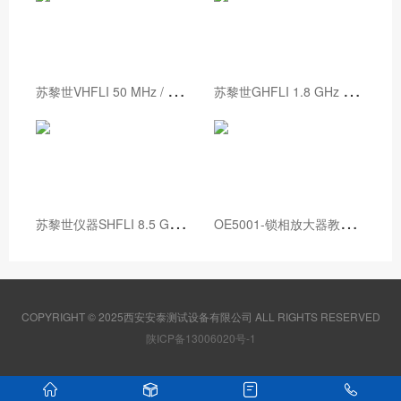
苏
黎世VHFLI 50 MHz / 200 MHz 锁相放大器
苏
黎世GHFLI 1.8 GHz 锁相放大器
苏
黎世仪器SHFLI 8.5 GHz锁相放大器
O
E5001-锁相放大器教学实验箱
COPYRIGHT © 2025西安安泰测试设备有限公司 ALL RIGHTS RESERVED
陕ICP备13006020号-1