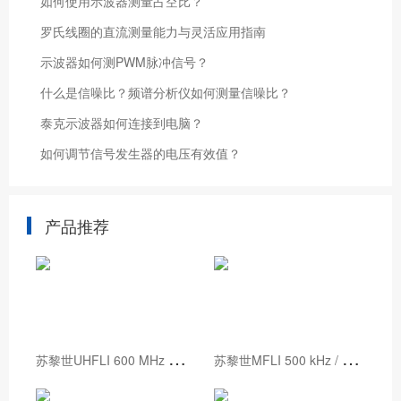
如何使用示波器测量占空比？
罗氏线圈的直流测量能力与灵活应用指南
示波器如何测PWM脉冲信号？
什么是信噪比？频谱分析仪如何测量信噪比？
泰克示波器如何连接到电脑？
如何调节信号发生器的电压有效值？
产品推荐
苏
黎世UHFLI 600 MHz 锁相放大器
苏
黎世MFLI 500 kHz / 5 MHz 锁相放大器