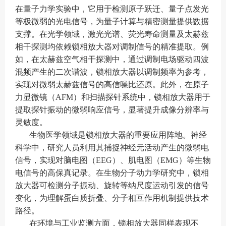
在量子力学实验中，它用于检测原子跃迁、量子点发光
等极微弱的光电信号，为量子计算与精密测量提供数据
支撑。在光学领域，激光光谱、荧光寿命测量及太赫兹
相干探测均依赖锁相放大器对调制信号的精准提取。例
如，在太赫兹空气相干探测中，通过调制电场驱动四波
混频产生的二次谐波，锁相放大器以调制频率为参考，
实现对微弱太赫兹信号的高信噪比还原。此外，在原子
力显微镜（AFM）和扫描探针系统中，锁相放大器用于
提取探针振动的微弱响应信号，显著提升成像分辨率与
灵敏度。
生物医学领域是锁相放大器的重要应用阵地。神经
科学中，研究人员利用其捕捉神经元活动产生的微弱电
信号，实现对脑电图（EEG）、肌电图（EMG）等生物
电信号的高保真记录。在生物分子动力学研究中，锁相
放大器可检测分子振动、旋转等纳尺度运动引发的信号
变化，为理解蛋白质折叠、分子相互作用机制提供技术
路径。
在环境与工业监测方面，锁相放大器同样表现不