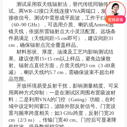
测试采用双天线辐射法，替代传统同轴传导测
试。两WR-12接口天线连接VNA两端口，发射与
接收信号。测试中需形成平面波，工作于E波段
（60–90 GHz），可选用介质、喇叭或Anteral透
镜天线，依据所需辐射点大小灵活配置。远场条
件易满足（天线间距>5 cm即可），建议间距31
cm，确保辐射点完全覆盖样品。
材料形状、厚度、油漆及工艺均影响测试结
果。建议使用15×15 cm以上样品，避免边缘散
射。辐射点直径方面，介质天线约3 cm（3 dB衰
减），喇叭天线约5.7 cm，需确保波束不超出样
品范围。
开放环境易受反射干扰，影响测量精度。可采
用两种方式抑制：一是在测试区周围布置吸波材
料；二是利用VNA的门控（Gating）功能，在时
域中设定时间窗口，滤除外部反射信号。门宽设
置与频率跨度相关：如3 GHz跨度，反射门宽20
cm（2/3 ns），传输门宽40 cm。门控后可显著降
低纹波，提升数据稳定性。