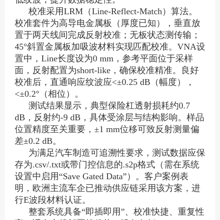
校准采用LRM（Line-Reflect-Match）算法。
校准套件为高导电金属板（厚度已知），垂直放
置于两天线间完成反射校准；无板状态测传输；
45°斜置金属板加吸波材料实现匹配校准。VNA设
置中，Line长度设为0 mm，参考平面位于采样
面，反射配置为short-like，确保校准精准。良好
校准后，直通响应纹波应<±0.25 dB（幅度），
<±0.2°（相位）。
测试结果显示，典型保险杠透射损耗约0.7
dB，反射约-9 dB，具体受涂层与结构影响。样品
位置精度至关重要，±1 mm位移可致反射测量偏
差±0.2 dB。
为满足汽车制造可追溯性要求，测试数据应保
存为.csv/.txt或带门控信息的.s2p格式（需在系统
设置中启用“Save Gated Data”）。客户案例表
明，欧洲主流车企已推动供应链采用该方案，进
行E波段材料认证。
整套系统具备“即插即用”、校准快捷、重复性