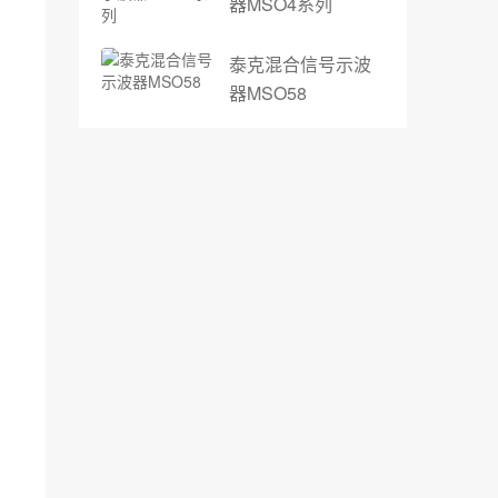
器MSO4系列
泰克混合信号示波
器MSO58