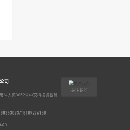
公司
关注我们
韦斗大道3652号中交科技城智慧
9-88353093/18189276150
m.cn