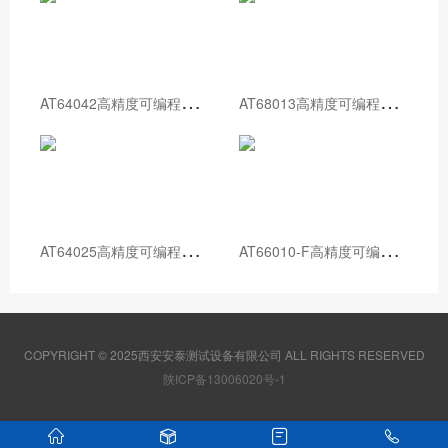
A
T64042高精度可编程直流电源
A
T68013高精度可编程直流电源
A
T64025高精度可编程直流电源
A
T66010-F高精度可编程直流电源
COPYRIGHT © 2025西安安泰测试设备有限公司 ALL RIGHTS RESERVED
陕ICP备13006020号-1