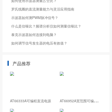
如何使用示波器测量占空比？
罗氏线圈的直流测量能力与灵活应用指南
示波器如何测PWM脉冲信号？
什么是信噪比？频谱分析仪如何测量信噪比？
泰克示波器如何连接到电脑？
如何调节信号发生器的电压有效值？
产品推荐
A
T66952A宽范围可编程直流电源
AT66333A可编程直流电源