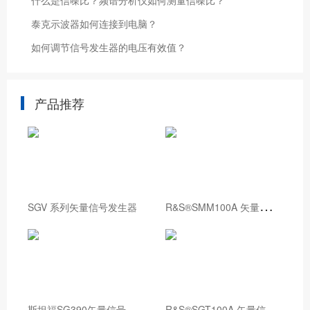
什么是信噪比？频谱分析仪如何测量信噪比？
泰克示波器如何连接到电脑？
如何调节信号发生器的电压有效值？
产品推荐
R
&S®SMM100A 矢量信号发生器
SGV 系列矢量信号发生器
斯
坦福SG390矢量信号发生器
R
&S®SGT100A 矢量信号发生器