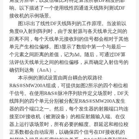
角度分辨率，以及信噪比对特定算法所获DF精度的影
响。以下描述了一个使用线性四通道天线阵列测试DF
接收机的示例场景。
图3示出了线性DF天线阵列的工作原理。当波前以
角度Θ入射到阵列时，由于发射源与各天线单元之间的
距离不同，每个天线单元接收到的信号都会相对于其他
单元产生相位偏移。图3显示了数组中第一个与最后一
个元素之间距离的差值，记为Δd。随后，可通过DF算
法评估天线单元之间的相位偏移，从而确定入射信号的
确切到达角（AoA）。
本示例的测试设置由两台耦合的双路径
R&S®SMW200A组成，可提供如图2所示的四个相位相
干信号。在使用R&S®脉冲序列软件定义场景时，DF天
线阵列的四个单元分别被分配至R&S®SMW200A发生
器的四个端口之一。然后，每个发生器的射频端口均连
接至DF接收机（被测设备）的相应射频输入端。在仪
器上运行该场景时，所有必要的幅度、群延迟和相位校
正系数都会自动应用，以确保四个信号在DF接收机的