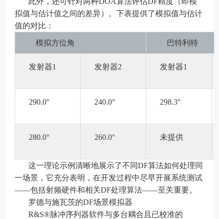
此外，还可针对两种DOA算法评估DF精度（即模
拟值与估计值之间的差异）。下表提供了模拟值与估计
值的对比：
模拟方位角
巴特利特
发射器1
发射器2
发射器1
290.0°
240.0°
298.3°
280.0°
260.0°
未提供
这一理论示例清晰地展示了不同DF算法如何处理同
一场景，它充分表明，在开发过程中尽早开展系统测试
——包括射频硬件和相关DF处理算法——至关重要。
罗德与施瓦茨的DF场景模拟器
R&S®脉冲序列器软件与多台耦合且已校准的