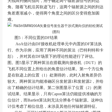
天线阵列侧向指向，用于确定两个辐射源信号的到达
角。随着飞机沿其轨迹飞行，这两个辐射源之间的到达
角差逐渐减小，使得两个角度之间的区分变得愈加困
难。
图5：不同位置的DF结果
AoA估计由DF接收机处理单元中内置的DF算法执
行。作为示例，应用了两种不同的算法（巴特利特和卡
彭），并对其在DF场景下的理论性能进行了评估。
图。图5显示了两种算法在搭载测向接收机（DUT）的
飞机不同位置上所给出的角度估计结果。第一个方位角
是在轨迹上的位置（1）处测得的，此时入射角差异仍
较大。两种算法均能准确区分发射源1和发射源2，并给
出了精确的估计结果。第二张图显示了位置（2）的测
试结果。结果显示，只有Capon算法仍能提供准确的方
位估计，而Bartlett算法则无法分辨各个辐射源。这种估
计仅考虑了相位信息，未涉及其他任何辐射源特征。