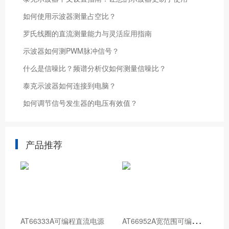
如何使用示波器测量占空比？
罗氏线圈的直流测量能力与灵活应用指南
示波器如何测PWM脉冲信号？
什么是信噪比？频谱分析仪如何测量信噪比？
泰克示波器如何连接到电脑？
如何调节信号发生器的电压有效值？
产品推荐
A
T66952A宽范围可编程直流电源
AT66333A可编程直流电源