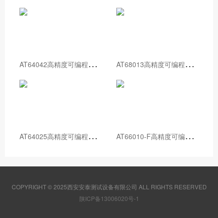
A
T64042高精度可编程直流电源
A
T68013高精度可编程直流电源
A
T64025高精度可编程直流电源
A
T66010-F高精度可编程直流电源
COPYRIGHT © 2025西安安泰测试设备有限公司 ALL RIGHTS RESERVED
陕ICP备13006020号-1