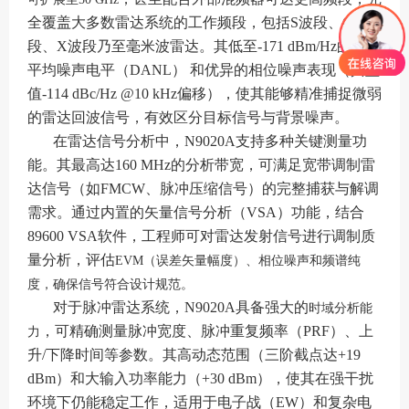
全覆盖大多数雷达系统的工作频段，包括S波段、C波
段、X波段乃至毫米波雷达。其低至-171 dBm/Hz的显示
平均噪声电平（DANL）
和优异的相位噪声表现（典型
值-114 dBc/Hz @10 kHz偏移），使其能够精准捕捉微弱
的雷达回波信号，有效区分目标信号与背景噪声。
在雷达信号分析中，N9020A支持多种关键测量功
能。其最高达160 MHz的分析带宽，可满足宽带调制雷
达信号（如FMCW、脉冲压缩信号）的完整捕获与解调
需求。通过内置的矢量信号分析（VSA）功能，结合
89600 VSA软件，工程师可对雷达发射信号进行调制质
量分析，评估
EVM（误差矢量幅度）、相位噪声和频谱纯
度，确保信号符合设计规范。
对于脉冲雷达系统，N9020A具备强大的
时域分析能
，可精确测量脉冲宽度、脉冲重复频率（PRF）、上
力
升/下降时间等参数。其高动态范围（三阶截点达+19
dBm）和大输入功率能力（+30 dBm），使其在强干扰
环境下仍能稳定工作，适用于电子战（EW）和复杂电