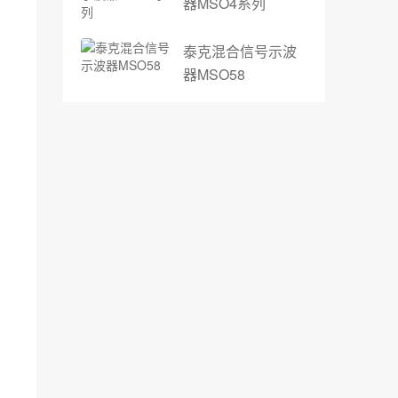
器MSO4系列
泰克混合信号示波
器MSO58