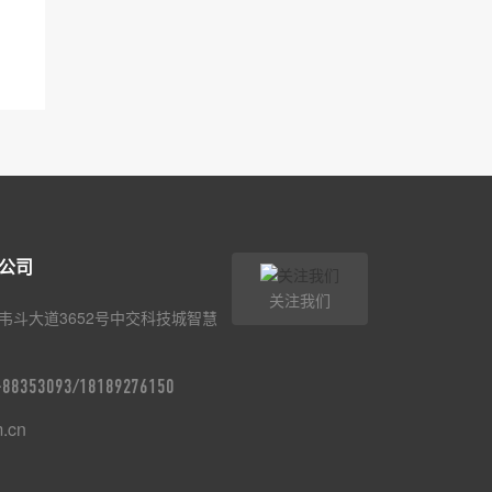
公司
关注我们
韦斗大道3652号中交科技城智慧
9-88353093/18189276150
m.cn