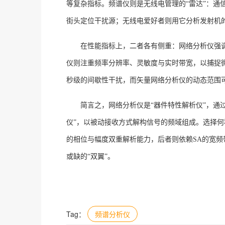
等复杂指标。频谱仪则是无线电管理的“雷达”：通
街头定位干扰源；无线电爱好者则用它分析发射机
在性能指标上，二者各有侧重：网络分析仪强
仪则注重频率分辨率、灵敏度与实时带宽，以捕捉
秒级的间歇性干扰，而矢量网络分析仪的动态范围可
简言之，网络分析仪是
“器件特性解析仪”，通
仪”，以被动接收方式解构信号的频域组成。选择何种
的相位与幅度双重解析能力，后者则依赖SA的宽
或缺的“双翼”。
Tag：
频谱分析仪