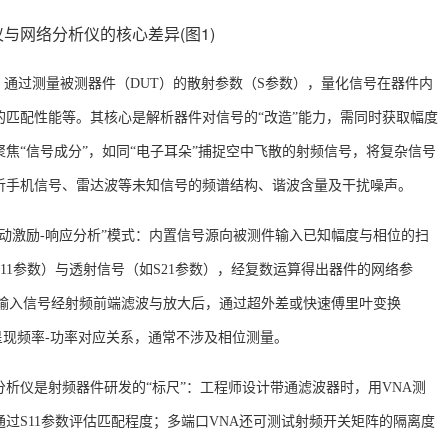
”，通过测量被测器件（DUT）的散射参数（S参数），量化信号在器件内
匹配性能等。其核心是解析器件对信号的“改造”能力，需同时获取幅度
焦“信号成分”，如同“电子耳朵”捕捉空中飞散的射频信号，将复杂信号
析手机信号、雷达波等未知信号的频谱结构、谐波含量及干扰噪声。
主动激励-响应分析”模式：内置信号源向被测件输入已知幅度与相位的扫
11参数）与透射信号（如S21参数），经复数运算得出器件的网络参
：输入信号经射频前端滤波与放大后，通过超外差或快速傅里叶变换
呈现频率-功率对应关系，通常不涉及相位测量。
分析仪是射频器件研发的
“标尺”：工程师设计带通滤波器时，用VNA测
过S11参数评估匹配程度；多端口VNA还可测试射频开关矩阵的隔离度