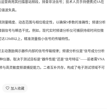
信运营商用其扫描基站频段，排查非法信号；技术人员手持便携式SA在
的谐波失真。
调测量精度、动态范围与相位稳定性，以确保
S参数的准确性；频谱分析
微弱信号与瞬态干扰。例如，现代实时频谱分析仪可捕获持续时间仅微
达120dB以上，精准测量极小信号的传输特性。
过主动激励揭示器件内部的信号传输规律；频谱分析仪是“信号成分分析
仪器，取决于测试目标是“器件性能”还是“信号特征”——前者需VNA
频带与高灵敏度频谱捕捉能力。二者互补共存，构成了电子测试领域不可
加入收藏