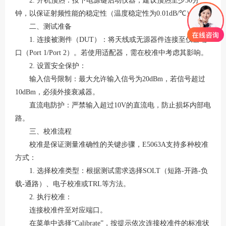
2. 开机预热
：按下电源键启动仪器，建议预热至少
30分
钟，以保证射频性能的稳定性（温度稳定性为0.01dB/℃）。
二、测试准备
1. 连接被测件（DUT）
：将天线或无源器件连接至仪器端
口（
Port 1/Port 2）。若使用适配器，需在校准中考虑其影响。
2. 设置安全保护
：
输入信号限制
：最大允许输入信号为
20dBm，若信号超过
10dBm，必须外接衰减器。
直流电防护
：严禁输入超过
10V的直流电，防止损坏内部电
路。
三、校准流程
校准是保证测量准确性的关键步骤，
E5063A支持多种校准
方式：
1. 选择校准类型
：根据测试需求选择
SOLT（短路-开路-负
载-通路）、电子校准或TRL等方法。
2. 执行校准
：
连接校准件至对应端口。
在菜单中选择
“Calibrate”，按提示依次连接校准件的标准状