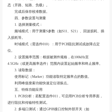
态（开路、短路、负载）。
完成后保存校准数据。
四、参数设置与测量
1. 选择测量模式
：
频域模式
：用于测量
S参数（如S11、S21）、回波损耗、插
入损耗等。
时域模式
（需选件
010）：用于PCB阻抗测试或故障点定
位。
2. 设置频率范围
：根据被测件规格，在
100kHz至
4.5GHz（或更高频率选件）范围内设置起始频率和终止频率。
3. 读取数据
：
使用标记（
Marker）功能读取特定频率点的数值。
利用峰值搜索功能快速定位谐振点。
五、特殊功能应用
1. PCB分析
：若配置选件
011，可启用PCB分析专用界面，
进行阻抗和传输特性测试。
2. 多端口测试
：通过
GPIB接口控制外部开关（如