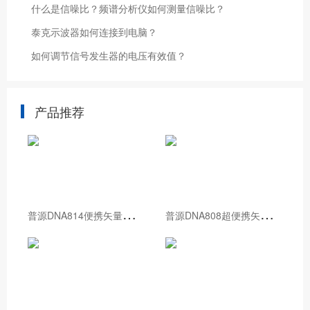
什么是信噪比？频谱分析仪如何测量信噪比？
泰克示波器如何连接到电脑？
如何调节信号发生器的电压有效值？
产品推荐
普
源DNA814便携矢量网络分析仪
普
源DNA808超便携矢量网络分析仪