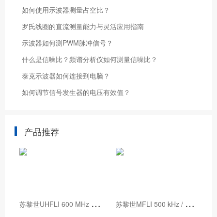
如何使用示波器测量占空比？
罗氏线圈的直流测量能力与灵活应用指南
示波器如何测PWM脉冲信号？
什么是信噪比？频谱分析仪如何测量信噪比？
泰克示波器如何连接到电脑？
如何调节信号发生器的电压有效值？
产品推荐
苏
黎世UHFLI 600 MHz 锁相放大器
苏
黎世MFLI 500 kHz / 5 MHz 锁相放大器