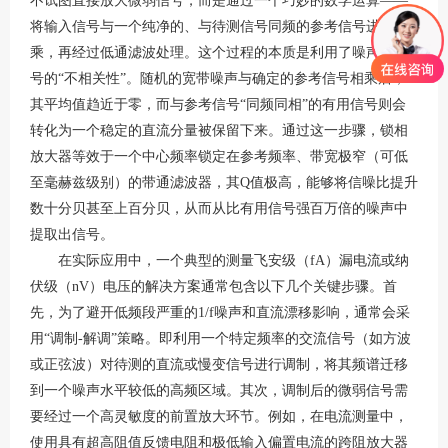
不试图直接放大微弱信号，而是通过一个巧妙的数学运算——
将输入信号与一个纯净的、与待测信号同频的参考信号进行相
乘，再经过低通滤波处理。这个过程的本质是利用了噪声与信
号的“不相关性”。随机的宽带噪声与确定的参考信号相乘后，
其平均值趋近于零，而与参考信号“同频同相”的有用信号则会
转化为一个稳定的直流分量被保留下来。通过这一步骤，锁相
放大器等效于一个中心频率锁定在参考频率、带宽极窄（可低
至毫赫兹级别）的带通滤波器，其Q值极高，能够将信噪比提升
数十分贝甚至上百分贝，从而从比有用信号强百万倍的噪声中
提取出信号。
在实际应用中，一个典型的测量飞安级（fA）漏电流或纳
伏级（nV）电压的解决方案通常包含以下几个关键步骤。首
先，为了避开低频段严重的1/f噪声和直流漂移影响，通常会采
用“调制-解调”策略。即利用一个特定频率的交流信号（如方波
或正弦波）对待测的直流或慢变信号进行调制，将其频谱迁移
到一个噪声水平较低的高频区域。其次，调制后的微弱信号需
要经过一个高灵敏度的前置放大环节。例如，在电流测量中，
使用具有超高阻值反馈电阻和极低输入偏置电流的跨阻放大器