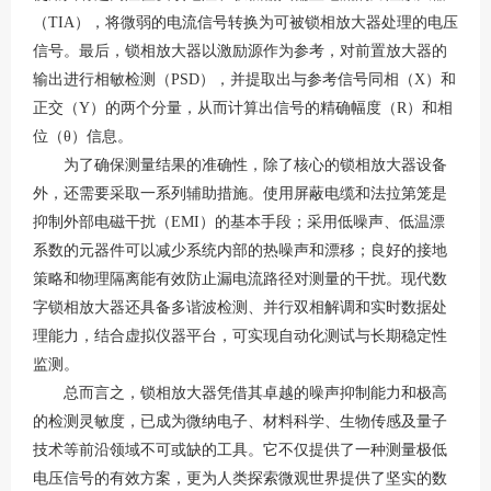
（TIA），将微弱的电流信号转换为可被锁相放大器处理的电压
信号。最后，锁相放大器以激励源作为参考，对前置放大器的
输出进行相敏检测（PSD），并提取出与参考信号同相（X）和
正交（Y）的两个分量，从而计算出信号的精确幅度（R）和相
位（θ）信息。
为了确保测量结果的准确性，除了核心的锁相放大器设备
外，还需要采取一系列辅助措施。使用屏蔽电缆和法拉第笼是
抑制外部电磁干扰（EMI）的基本手段；采用低噪声、低温漂
系数的元器件可以减少系统内部的热噪声和漂移；良好的接地
策略和物理隔离能有效防止漏电流路径对测量的干扰。现代数
字锁相放大器还具备多谐波检测、并行双相解调和实时数据处
理能力，结合虚拟仪器平台，可实现自动化测试与长期稳定性
监测。
总而言之，锁相放大器凭借其卓越的噪声抑制能力和极高
的检测灵敏度，已成为微纳电子、材料科学、生物传感及量子
技术等前沿领域不可或缺的工具。它不仅提供了一种测量极低
电压信号的有效方案，更为人类探索微观世界提供了坚实的数