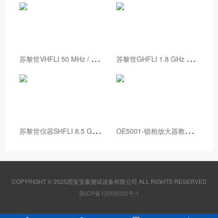
苏
黎世VHFLI 50 MHz / 200 MHz 锁相放大器
苏
黎世GHFLI 1.8 GHz 锁相放大器
苏
黎世仪器SHFLI 8.5 GHz锁相放大器
O
E5001-锁相放大器教学实验箱
COPYRIGHT © 2025西安安泰测试设备有限公司 ALL RIGHTS RESERVED
陕ICP备13006020号-1