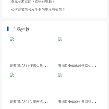
泰克示波器如何连接到电脑？
如何调节信号发生器的电压有效值？
产品推荐
普
源DNA814便携矢量网络分析仪
普
源DNA808超便携矢量网络分析仪
普
源DNA804矢量网络分析仪
普
源DNA800矢量网络分析仪