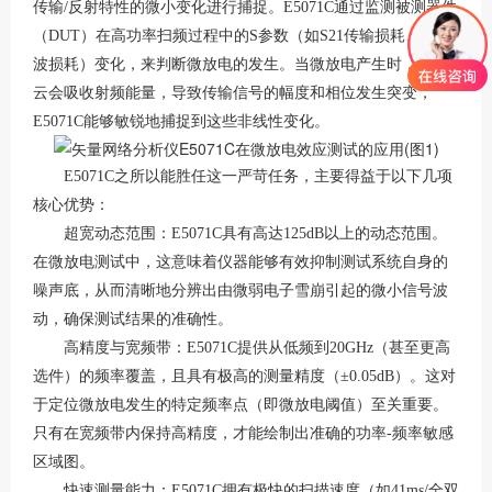
传输/反射特性的微小变化进行捕捉。E5071C通过监测被测器件
（DUT）在高功率扫频过程中的S参数（如S21传输损耗、S11回
波损耗）变化，来判断微放电的发生。当微放电产生时，电子
云会吸收射频能量，导致传输信号的幅度和相位发生突变，
E5071C能够敏锐地捕捉到这些非线性变化。
E5071C之所以能胜任这一严苛任务，主要得益于以下几项
核心优势：
超宽动态范围：E5071C具有高达125dB以上的动态范围。
在微放电测试中，这意味着仪器能够有效抑制测试系统自身的
噪声底，从而清晰地分辨出由微弱电子雪崩引起的微小信号波
动，确保测试结果的准确性。
高精度与宽频带：E5071C提供从低频到20GHz（甚至更高
选件）的频率覆盖，且具有极高的测量精度（±0.05dB）。这对
于定位微放电发生的特定频率点（即微放电阈值）至关重要。
只有在宽频带内保持高精度，才能绘制出准确的功率-频率敏感
区域图。
快速测量能力：E5071C拥有极快的扫描速度（如41ms/全双