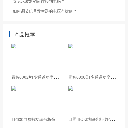
泰克示波器如何连接到电脑？
如何调节信号发生器的电压有效值？
产品推荐
青
智8962A1多通道功率分析仪
青
智8966C1多通道功率分析仪
日
置HIOKI功率分析仪PW8001
TP600电参数功率分析仪