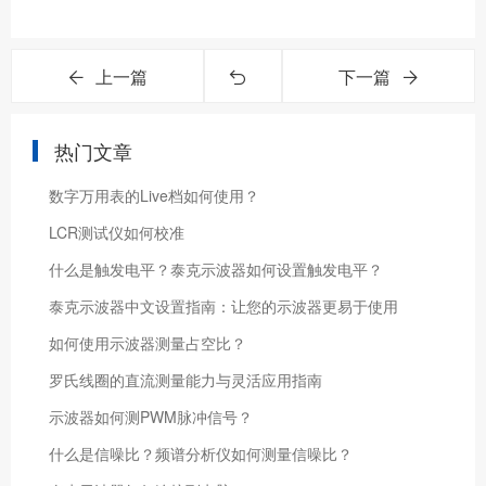
上一篇
下一篇
热门文章
数字万用表的Live档如何使用？
LCR测试仪如何校准
什么是触发电平？泰克示波器如何设置触发电平？
泰克示波器中文设置指南：让您的示波器更易于使用
如何使用示波器测量占空比？
罗氏线圈的直流测量能力与灵活应用指南
示波器如何测PWM脉冲信号？
什么是信噪比？频谱分析仪如何测量信噪比？