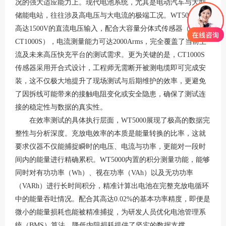
况的强大适应能力上。现代电池系统，尤其是电动汽车与大型
储能电站，往往涉及高电压与大电流的极端工况。WT5000支持
高达1500V的直流电压输入，配合大容量分体式传感器（如
CT1000S），电流测量能力可达2000Arms，完全覆盖了当前主
流及未来高压快充平台的测试需求。更为关键的是，CT1000S
传感器采用开合式设计，工程师无需断开被测电缆即可完成安
装，这不仅极大地提升了现场测试与后期维护的效率，更避免
了因拆线可能带来的接触电阻变化或安全隐患，确保了测试连
接的稳定性与数据的真实性。
在效率测试的具体执行层面，
WT5000展现了极高的数据完
整性与分析深度。充放电效率的本质是能量转换的比率，这就
要求仪器不仅能捕捉瞬时的电压、电流与功率，更能对一段时
间内的能量进行精确累积。WT5000内置的积分测量功能，能够
同时对有功功率（Wh）、视在功率（VAh）以及无功功率
（VARh）进行长时间积分，精准计算出电池在完整充放电循环
中的能量吞吐情况。配合其高达0.02%的基本功率精度，即便是
微小的能量损耗也能被精准捕捉，为研发人员优化电池管理系
统（BMS）算法、降低内阻损耗提供了坚实的数据支撑。