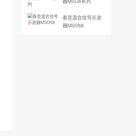
器MSO4系列
泰克混合信号示波
器MSO58