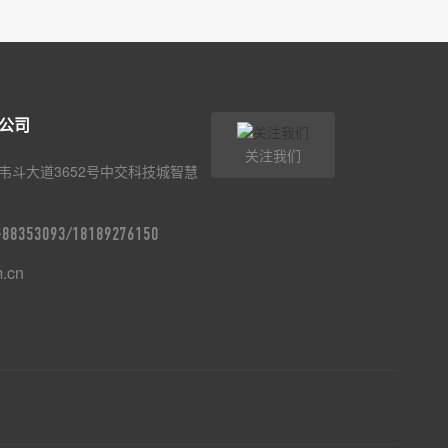
公司
关注我们
韦斗大道3652号中交科技城智慧
9-88353093/18189276150
m.cn