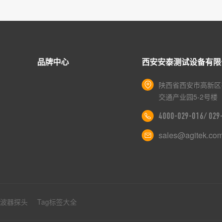
品牌中心
西安安泰测试设备有限
陕西省西安市高新区
交通产业园5-2号楼
4000-029-016/ 02
sales@agitek.co
示波器探头
Tag标签大全