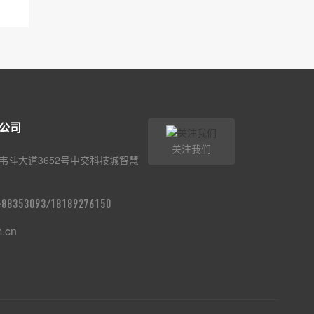
公司
关注我们
韦斗大道3652号中交科技城智慧
9-88353093/18189276150
m.cn