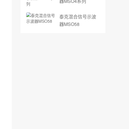
器MSO4系列
泰克混合信号示波
器MSO58