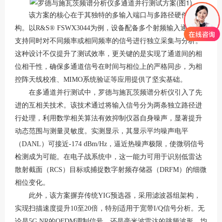
该方案的核心在于其独特的多输入端口与多路径硬件架
构。以
R&S® FSWX3044为例，设备配备多个射频输入通道，
支持同时对不同频率或相同频率的信号进行独立采集与分析。
这种设计不仅提升了测试效率，更关键的是实现了通道间的相
位相干性，确保多通道信号在时间与相位上的严格同步，为相
控阵天线校准、MIMO系统验证等应用提供了坚实基础。
在多通道并行测试中，罗德与施瓦茨频谱分析仪引入了先
进的互相关技术。该技术通过将输入信号分为两条独立路径进
行处理，利用数学相关算法有效抑制仪器自身噪声，显著提升
动态范围与测量灵敏度。实测显示，其显示平均噪声电平
（
DANL）可接近-174 dBm/Hz，逼近热噪声极限，使微弱信号
检测成为可能。在电子战系统中，这一能力可用于识别低雷达
散射截面（RCS）目标或捕捉数字射频存储器（DRFM）的细微
相位变化。
此外，该方案摒弃传统
YIG预选器，采用滤波器组架构，
实现扫描速度提升10至20倍，特别适用于宽带I/Q信号分析。无
论是5G NR的OFDM调制信号，还是毫米波雷达的跳频波形，均