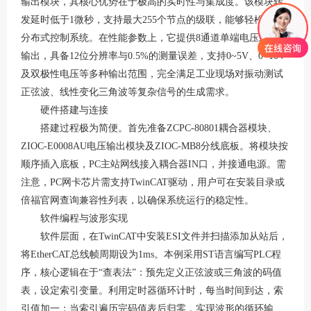
输出模块，其核心优势在于极高的实时性与集成度。该模块转
发延时低于1微秒，支持最大255个节点的级联，能够轻松融入
分布式控制系统。在性能参数上，它提供8通道单端电压或电流
输出，具备12位分辨率与0.5%的测量误差，支持0~5V、0~10V
及双极性电压等多种输出范围，完全满足工业现场对振动测试
正弦波、线性变化三角波等复杂信号的生成需求。
硬件搭建与连接
搭建过程极为简便。首先准备
ZCPC-80801耦合器模块、
ZIOC-E0008AU电压输出模块及ZIOC-MB8分线底板。将模块按
顺序插入底板，PC主站网线接入耦合器IN口，并接通电源。需
注意，PC网卡芯片需支持TwinCAT驱动，用户可在安装目录或
倍福官网查询兼容性列表，以确保系统运行的稳定性。
软件编程与波形实现
软件层面，在
TwinCAT中安装ESI文件并扫描添加从站后，
将EtherCAT总线帧周期设为1ms。本例采用ST语言编写PLC程
序，核心逻辑在于“查表法”：预先定义正弦波或三角波的码值
表，设定索引变量。利用定时器循环计时，每当时间到达，索
引值加一；当索引遍历完码值表后归零，实现波形的循环输