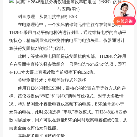
测量原理：从复阻抗中解析
ESR
在电路理论中，一个实际的储能元件往往存在能量损耗。
TH2848采用自动平衡电桥法进行测量，通过维持电桥的自动平
衡状态，精确测量流过被测件的电压与电流矢量
。仪器通过计
算获得复阻抗
Z的实部与虚部。
此时，等效串联电阻即是该复阻抗的实部。
TH2848允许用
户在界面中直接选择参数组合，只需勾选“Rs”或“R”选项，即可
在10.1寸大屏上直观读取当前频率下的ESR值
。
关键测量技术：串联等效模式的选择
使用
TH2848测量ESR时，最核心的设置在于等效方式的选
择。该仪器提供“串联”和“并联”两种等效模式
。对于大多数情
况，特别是测量小容量电容或高频下的电感，
ESR通常远小于
元件的电抗，此时必须选择 “串联”等效模式。TH2848支持四参
数同屏显示，用户可以在测量ESR的同时观察电容值或Q值，从
而更全面地评估元件性能
。
高频与多电平测试的优势