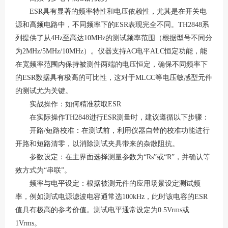
ESR具有显著的频率特性和电压依赖性，尤其是在开关电
源和高频电路中，不同频率下的ESR表现完全不同。TH2848系
列提供了从4Hz至高达10MHz的测试频率范围（根据型号不同分
为2MHz/5MHz/10MHz）
。仪器支持
AC电平ALC恒定功能，能
在宽频率范围内保持被测件两端的电压恒定，确保不同频率下
的ESR数据具有极高的可比性，这对于MLCC等电压敏感型元件
的测试尤为关键
。
实战操作：如何精准获取
ESR
在实际操作
TH2848进行ESR测量时，建议遵循以下步骤：
开路
/短路校准：在测试前，利用仪器自带的校准功能进行
开路和短路清零，以消除测试夹具带来的杂散阻抗
。
参数设定：在主界面选择测量参数为
“Rs”或“R”，并确认等
效方式为“串联”。
频率与电平设定：根据被测元件的应用场景设定测试频
率，例如测试电源滤波电容通常选
100kHz，此时该电容的ESR
值具有极高的参考价值。测试电平通常设定为0.5Vrms或
1Vrms
。