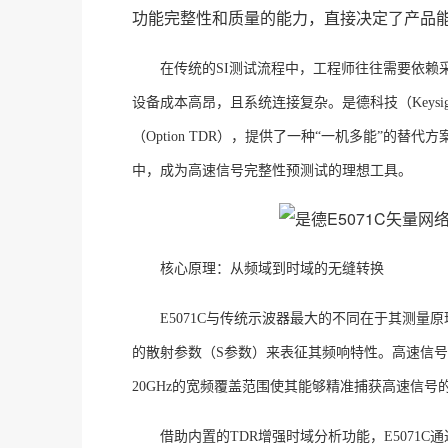
功能完整性和质量的能力，直接决定了产品
在传统的
SI测试流程中，工程师往往需要依赖
设备成本高昂，且系统连接复杂。是德科技（Keysig
（Option TDR），提供了一种“一机多能”的
中，成为高速信号完整性预测试的理想工具
。
核心原理：从频域到时域的无缝转换
E5071C与传统示波器最大的不同在于其测量
的散射参数（S参数）来表征其频响特性。高速信号
20GHz的宽频覆盖范围使其能够精准捕获高速信号
借助内置的
TDR增强时域分析功能，E5071C