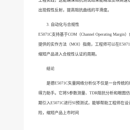
工程实践，这能确保阻抗测试结果能精准反映高速
出现假性反射，提高阻抗曲线的平滑度
。
3. 自动化与合规性
E5071C支持基于COM（Channel Operating
提供的实作方法（MOI）指南，工程师可以在E507
缩短产品进入合规性认证的周期
。
结论
是德
E5071C矢量网络分析仪不仅是一台传
得力助手。它将S参数测量、TDR阻抗分析和眼图
期引入E5071C进行SI预测试，能够帮助工程师
险，缩短产品上市时间