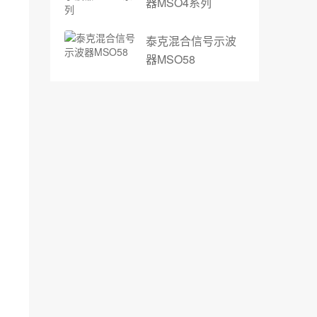
器MSO4系列
泰克混合信号示波
器MSO58