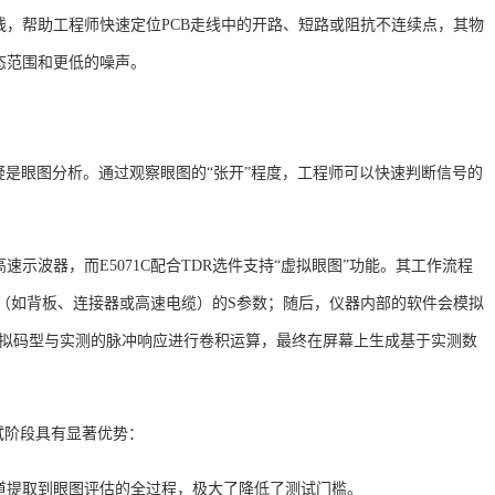
，帮助工程师快速定位PCB走线中的开路、短路或阻抗不连续点，其物
态范围和更低的噪声
。
疑是眼图分析。通过观察眼图的“张开”程度，工程师可以快速判断信号的
高速示波器，而
E5071C配合TDR选件支持“虚拟眼图”功能。其工作流程
通道（如背板、连接器或高速电缆）的S参数；随后，仪器内部的软件会模拟
虚拟码型与实测的脉冲响应进行卷积运算，最终在屏幕上生成基于实测数
试阶段具有显著优势：
道提取到眼图评估的全过程，极大了降低了测试门槛。