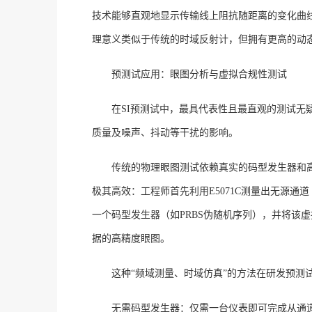
技术能够直观地显示传输线上阻抗随距离的变化曲线
理意义类似于传统的时域反射计，但拥有更高的动
预测试应用：眼图分析与虚拟合规性测试
在
SI预测试中，最具代表性且最直观的测试无
质量及噪声、抖动等干扰的影响。
传统的物理眼图测试依赖真实的码型发生器和
极其高效：工程师首先利用E5071C测量出无源
一个码型发生器（如PRBS伪随机序列），并将该
据的高精度眼图
。
这种
“频域测量、时域仿真”的方法在研发预测
无需码型发生器：仅需一台仪表即可完成从通