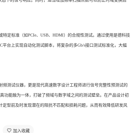
状态下的信号响应。同时，适当增加频率扫描点数可以防止时域变换后
 Margin）或特定标准（如PCIe、USB、HDMI）的合规性测试。通过使用是德科技
1C平台上实现自动化测试脚本，将复杂的多Gb/s接口测试标准化，大幅
统的射频测试仪器，更是现代高速数字设计工程师进行信号完整性预测试的
仿真功能融为一体，打破了频域与数字域之间的测试壁垒。在产品设计初
在设计定型前及时发现潜在的阻抗不匹配和损耗问题，从而有效降低研发风
加入收藏