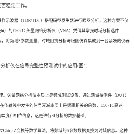
能否稳定工作
。
采样示波器（TDR/TDT）搭配码型发生器进行眼图分析，这种方案不仅
ht）的E5071C矢量网络分析仪（VNA）凭借其增强时域分析选件
替代方案，将频域S参数测量、时域阻抗分析与眼图仿真集成到一台紧凑的仪器
原理。矢量网络分析仪本质上是频域测试设备，通过测量待测件（DUT）
在传输线中发生的信号衰减本质上是频率相关的函数，E5071C高达
的幅度和相位信息，这是进行SI分析的数据基础
。
通过Chirp Z变换等数学算法，将频域的S参数数据变换为时域信息。这种