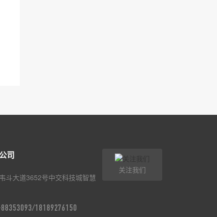
公司
关注我们
韦斗大道3652号中交科技城智慧
9-88353093/18189276150